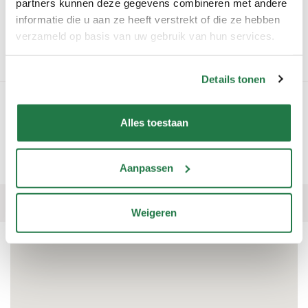
partners kunnen deze gegevens combineren met andere
Tolbergcentrum 176
Informatie niet
informatie die u aan ze heeft verstrekt of die ze hebben
4708 HK Roosendaal
beschikbaar
verzameld op basis van uw gebruik van hun services.
Kies deze winkel
Details tonen
4
Discus Vonk Roosendaal
Dijkcentrum 16a
Informatie niet
Alles toestaan
4706 LA Roosendaal
beschikbaar
Kies deze winkel
Aanpassen
1
2
3
4
5
6
7
8
9
10
Weigeren