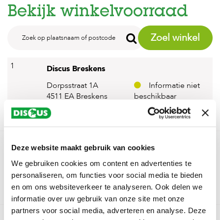
Bekijk winkelvoorraad
Zoel winkel
1
Discus Breskens
Dorpsstraat 1A
Informatie niet
4511 EA Breskens
beschikbaar
Kies deze winkel
2
Discus van de Vreede
Deze website maakt gebruik van cookies
Klein Frankrijk 23
Informatie niet
We gebruiken cookies om content en advertenties te
4461 ZN Goes
beschikbaar
personaliseren, om functies voor social media te bieden
Kies deze winkel
en om ons websiteverkeer te analyseren. Ook delen we
informatie over uw gebruik van onze site met onze
partners voor social media, adverteren en analyse. Deze
3
Discus Vonk Roosendaal Tolberg