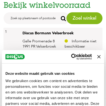
Bekijk winkelvoorraad
Zoel winkel
1
Discus Bormann Velserbroek
Galle Promenade 8
Informatie niet
1991 PR Velserbroek
beschikbaar
Kies deze winkel
2
Discus Bormann IJmuiden
Deze website maakt gebruik van cookies
Marktplein 50
Informatie niet
We gebruiken cookies om content en advertenties te
1972 GC IJmuiden
beschikbaar
personaliseren, om functies voor social media te bieden
Kies deze winkel
en om ons websiteverkeer te analyseren. Ook delen we
informatie over uw gebruik van onze site met onze
3
partners voor social media, adverteren en analyse. Deze
Discus Bormann Bloemendaal