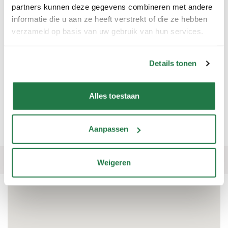
partners kunnen deze gegevens combineren met andere
Bloemendaalseweg
Informatie niet
informatie die u aan ze heeft verstrekt of die ze hebben
121
beschikbaar
verzameld op basis van uw gebruik van hun services.
2061 CH
Kies deze winkel
Bloemendaal
Details tonen
4
Discus Kleverpark
Alles toestaan
Van Ostadestraat 10
Informatie niet
2023 XA Haarlem
beschikbaar
Kies deze winkel
Aanpassen
1
2
3
4
5
6
7
8
9
10
Weigeren