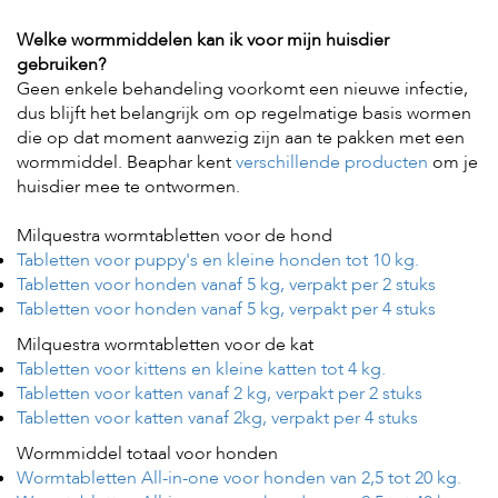
e
l
Welke wormmiddelen kan ik voor mijn huisdier
s
gebruiken?
Geen enkele behandeling voorkomt een nieuwe infectie,
W
e
dus blijft het belangrijk om op regelmatige basis wormen
b
die op dat moment aanwezig zijn aan te pakken met een
s
wormmiddel. Beaphar kent
verschillende producten
om je
h
huisdier mee te ontwormen.
o
p
Milquestra wormtabletten voor de hond
K
Tabletten voor puppy's en kleine honden tot 10 kg.
l
Tabletten voor honden vanaf 5 kg, verpakt per 2 stuks
a
Tabletten voor honden vanaf 5 kg, verpakt per 4 stuks
n
t
Milquestra wormtabletten voor de kat
e
Tabletten voor kittens en kleine katten tot 4 kg.
n
Tabletten voor katten vanaf 2 kg, verpakt per 2 stuks
s
e
Tabletten voor katten vanaf 2kg, verpakt per 4 stuks
r
Wormmiddel totaal voor honden
v
i
Wormtabletten All-in-one voor honden van 2,5 tot 20 kg.