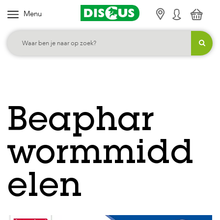
Menu
K
i
e
s
j
e
c
Beaphar
a
t
e
wormmidd
g
o
elen
r
i
e