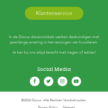
c
e
Klantenservice
In de Discus dierenwinkels werken deskundigen met
jarenlange ervaring in het verzorgen van huisdieren.
Je kan bij ons altijd terecht met vragen of advies!
Social Media
©2026 Discus. Alle Rechten Voorbehouden.
Privacy Policy
Sitemap