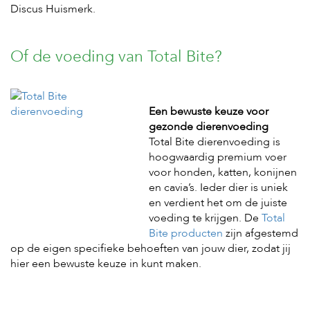
Discus Huismerk.
s
s
e
n
Of de voeding van Total Bite?
B
o
e
Een bewuste keuze voor
r
d
gezonde dierenvoeding
e
Total Bite dierenvoeding is
r
hoogwaardig premium voer
i
voor honden, katten, konijnen
j
en cavia’s. Ieder dier is uniek
B
en verdient het om de juiste
l
voeding te krijgen. De
Total
o
Bite producten
zijn afgestemd
g
op de eigen specifieke behoeften van jouw dier, zodat jij
hier een bewuste keuze in kunt maken.
W
i
n
k