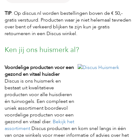
t
e
n
TIP
: Op discus.nl worden bestellingen boven de € 50,-
gratis verstuurd. Producten waar je niet helemaal tevreden
K
over bent of verkeerd blijken te zijn kun je gratis
n
retourneren in een Discus winkel.
a
a
g
Ken jij ons huismerk al?
d
i
e
Voordelige producten voor een
r
gezond en vitaal huisdier
e
n
Discus is ons huismerk en
bestaat uit kwalitatieve
V
producten voor alle huisdieren
o
én tuinvogels. Een compleet en
g
uniek assortiment boordevol
e
l
voordelige producten voor een
s
gezond en vitaal dier.
Bekijk het
assortiment
Discus producten en kom snel langs in één
V
van onze winkels voor meer informatie of advies over het
i