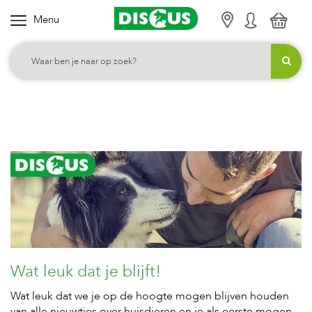
Menu
K
i
e
s
j
e
c
a
t
e
g
o
r
Wat leuk dat je blijft!
i
Wat leuk dat we je op de hoogte mogen blijven houden
e
van alle nieuwtjes over huisdieren en je als eerste mogen