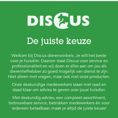
e
l
s
W
e
b
s
De juiste keuze
h
o
p
Welkom bij Discus dierenwinkels. Je wilt het beste
K
voor je huisdier. Daarom staat Discus voor service en
l
professionaliteit en wij doen er alles aan om jou als
a
dierenliefhebber zo goed mogelijk van dienst te zijn.
n
Niet alleen met vragen, maar ook met onze producten.
t
e
Onze deskundige medewerkers staan met raad en
n
daad klaar om advies te geven over jouw huisdier.
s
Met deskundig advies, een compleet assortiment,
e
betrouwbare service, betrokken medewerkers én voor
r
v
iedereen betaalbaar, maak je altijd de juiste keuze!
i