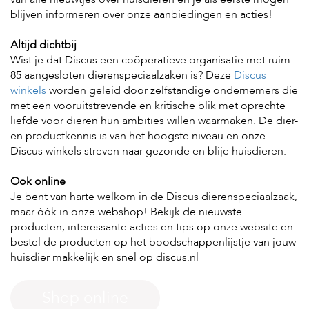
blijven informeren over onze aanbiedingen en acties!
H
Altijd dichtbij
o
m
Wist je dat Discus een coöperatieve organisatie met ruim
e
85 aangesloten dierenspeciaalzaken is? Deze
Discus
winkels
worden geleid door zelfstandige ondernemers die
F
met een vooruitstrevende en kritische blik met oprechte
o
liefde voor dieren hun ambities willen waarmaken. De dier-
l
d
en productkennis is van het hoogste niveau en onze
e
Discus winkels streven naar gezonde en blije huisdieren.
r
Ook online
H
Je bent van harte welkom in de Discus dierenspeciaalzaak,
o
n
maar óók in onze webshop! Bekijk de nieuwste
d
producten, interessante acties en tips op onze website en
e
bestel de producten op het boodschappenlijstje van jouw
n
huisdier makkelijk en snel op discus.nl
K
a
Shop online
t