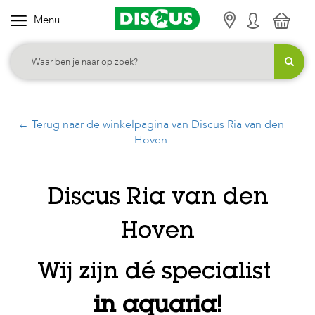
Menu
K
i
e
s
j
← Terug naar de winkelpagina van Discus Ria van den
e
Hoven
c
a
t
Discus Ria van den
e
g
Hoven
o
r
Wij zijn dé specialist
i
e
in aquaria!