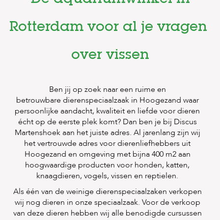
s
s
e
Rotterdam voor al je vragen
n
B
over vissen
o
e
r
d
Ben jij op zoek naar een ruime en
e
betrouwbare dierenspeciaalzaak in Hoogezand waar
r
persoonlijke aandacht, kwaliteit en liefde voor dieren
i
écht op de eerste plek komt? Dan ben je bij Discus
j
Martenshoek aan het juiste adres. Al jarenlang zijn wij
het vertrouwde adres voor dierenliefhebbers uit
B
l
Hoogezand en omgeving met bijna 400 m2 aan
o
hoogwaardige producten voor honden, katten,
g
knaagdieren, vogels, vissen en reptielen.
W
Als één van de weinige dierenspeciaalzaken verkopen
i
wij nog dieren in onze speciaalzaak. Voor de verkoop
n
van deze dieren hebben wij alle benodigde cursussen
k