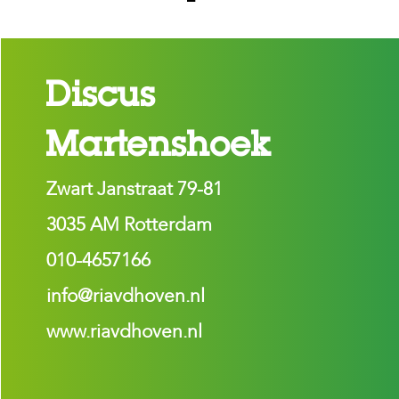
H
o
m
e
Discus
F
Martenshoek
o
l
d
Zwart Janstraat 79-81
e
r
3035 AM Rotterdam
H
o
010-4657166
n
d
info@riavdhoven.nl
e
n
www.riavdhoven.nl
K
a
t