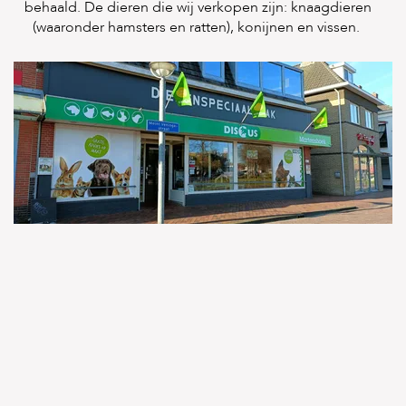
behaald. De dieren die wij verkopen zijn: knaagdieren
e
l
(waaronder hamsters en ratten), konijnen en vissen.
s
W
e
b
s
h
o
p
K
l
a
n
t
e
n
s
e
r
v
i