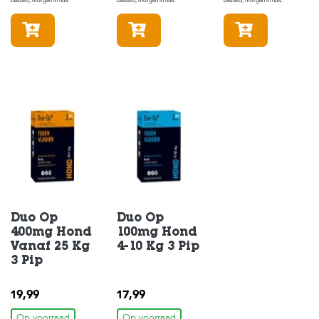
c
besteld, morgen in huis
besteld, morgen in huis
besteld, morgen in huis
e
In winkelmandje
In winkelmandje
In winke
Duo Op
Duo Op
400mg Hond
100mg Hond
Vanaf 25 Kg
4-10 Kg 3 Pip
3 Pip
19,99
17,99
Op voorraad
Op voorraad