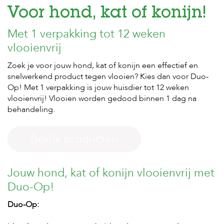
Voor hond, kat of konijn!
H
Met 1 verpakking tot 12 weken
o
m
vlooienvrij
e
Zoek je voor jouw hond, kat of konijn een effectief en
F
snelwerkend product tegen vlooien? Kies dan voor Duo-
o
Op! Met 1 verpakking is jouw huisdier tot 12 weken
l
d
vlooienvrij! Vlooien worden gedood binnen 1 dag na
e
behandeling.
r
H
Bekijk producten
o
n
d
Jouw hond, kat of konijn vlooienvrij met
e
n
Duo-Op!
K
Duo-Op:
a
t