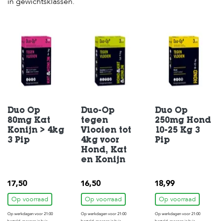
in gewichtsklassen.
e
l
s
W
e
b
s
h
o
p
Duo Op
Duo-Op
Duo Op
K
80mg Kat
tegen
250mg Hond
l
a
Konijn > 4kg
Vlooien tot
10-25 Kg 3
n
3 Pip
4kg voor
Pip
t
Hond, Kat
e
en Konijn
n
s
17,50
16,50
18,99
e
r
Op voorraad
Op voorraad
Op voorraad
v
i
Op werkdagen voor 21:00
Op werkdagen voor 21:00
Op werkdagen voor 21:00