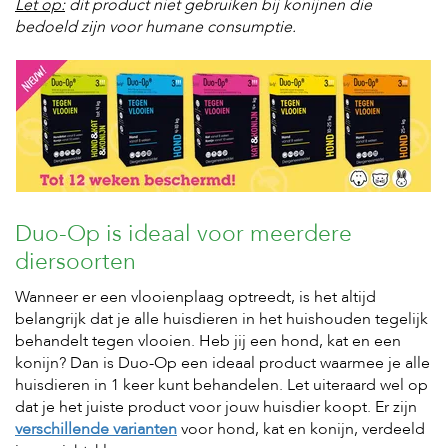
Let op:
dit product niet gebruiken bij konijnen die
s
bedoeld zijn voor humane consumptie.
s
e
n
B
o
e
r
d
e
r
Duo-Op is ideaal voor meerdere
i
j
diersoorten
B
Wanneer er een vlooienplaag optreedt, is het altijd
l
belangrijk dat je alle huisdieren in het huishouden tegelijk
o
behandelt tegen vlooien. Heb jij een hond, kat en een
g
konijn? Dan is Duo-Op een ideaal product waarmee je alle
W
huisdieren in 1 keer kunt behandelen. Let uiteraard wel op
i
dat je het juiste product voor jouw huisdier koopt. Er zijn
n
verschillende varianten
voor hond, kat en konijn, verdeeld
k