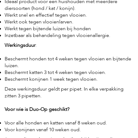
t
Ideaal product voor een huishouden met meerdere
e
diersoorten (hond / kat / konijn).
n
Werkt snel en effectief tegen vlooien.
Werkt ook tegen vlooienlarven.
K
Werkt tegen bijtende luizen bij honden
n
Inzetbaar als behandeling tegen vlooienallergie.
a
a
Werkingsduur
:
g
d
i
Beschermt honden tot 4 weken tegen vlooien en bijtende
e
luizen.
r
Beschermt katten 3 tot 4 weken tegen vlooien.
e
Beschermt konijnen 1 week tegen vlooien.
n
Deze werkingsduur geldt per pipet. In elke verpakking
V
zitten 3 pipetten.
o
g
e
Voor wie is Duo-Op geschikt?
l
s
Voor alle honden en katten vanaf 8 weken oud.
Voor konijnen vanaf 10 weken oud.
V
i