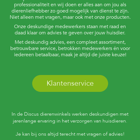
e
professionaliteit en wij doen er alles aan om jou als
l
dierenliefhebber zo goed mogelijk van dienst te zijn.
s
Niet alleen met vragen, maar ook met onze producten.
W
Onze deskundige medewerkers staan met raad en
e
daad klaar om advies te geven over jouw huisdier.
b
Met deskundig advies, een compleet assortiment,
s
betrouwbare service, betrokken medewerkers én voor
h
o
iedereen betaalbaar, maak je altijd de juiste keuze!
p
K
l
Klantenservice
a
n
t
e
n
s
In de Discus dierenwinkels werken deskundigen met
e
jarenlange ervaring in het verzorgen van huisdieren.
r
v
i
Je kan bij ons altijd terecht met vragen of advies!