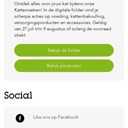
t
Ontdek alles voor jouw kat tijdens onze
e
Kattenweken! In de digitale folder vind je
n
scherpe acties op voeding, kattenbakvulling,
verzorgingsproducten en accessoires. Geldig
K
n
van 27 juli t/m 9 augustus of zolang de voorraad
a
strekt.
a
g
d
Bekijk de folder
i
e
r
Bekijk producten
e
n
V
o
Social
g
e
l
s
Like ons op Facebook
V
i