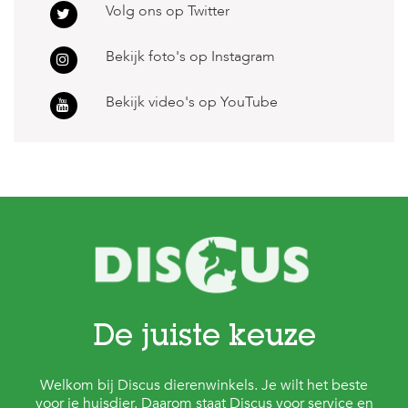
Volg ons op Twitter
s
s
e
Bekijk foto's op Instagram
n
B
Bekijk video's op YouTube
o
e
r
d
e
r
i
j
B
l
o
g
De juiste keuze
W
i
n
Welkom bij Discus dierenwinkels. Je wilt het beste
k
voor je huisdier. Daarom staat Discus voor service en