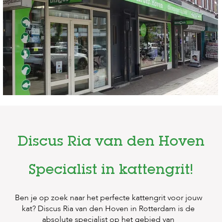
t
e
n
K
n
a
a
g
d
i
e
r
e
n
Discus Ria van den Hoven
V
o
g
Specialist in kattengrit!
e
l
s
Ben je op zoek naar het perfecte kattengrit voor jouw
kat?
Discus Ria van den Hoven in Rotterdam
is de
V
absolute specialist op het gebied van
i