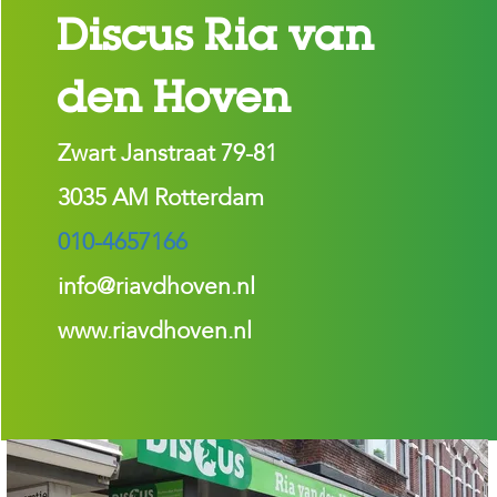
Discus Ria van
H
o
m
den Hoven
e
Zwart Janstraat 79-81
F
o
3035 AM Rotterdam
l
d
e
010-4657166
r
info@riavdhoven.nl
H
o
www.riavdhoven.nl
n
d
e
n
K
a
t