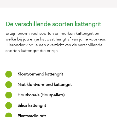
e
l
s
W
De verschillende soorten kattengrit
e
b
Er zijn enorm veel soorten en merken kattengrit en
s
welke bij jou en je kat past hangt af van jullie voorkeur.
h
Hieronder vind je een overzicht van de verschillende
o
p
soorten kattengrit die er zijn.
K
l
a
Klontvormend kattengrit
n
t
e
Niet-klontvormend kattengrit
n
s
Houtkorrels (Houtpellets)
e
r
Silica kattengrit
v
i
Plantaardig grit