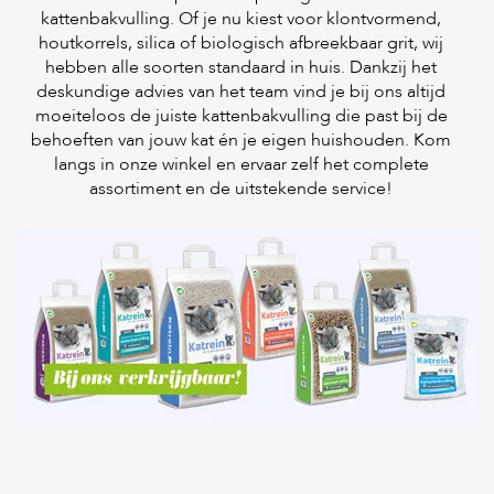
s
kattenbakvulling. Of je nu kiest voor klontvormend,
s
houtkorrels, silica of biologisch afbreekbaar grit, wij
e
hebben alle soorten standaard in huis. Dankzij het
n
deskundige advies van het team vind je bij ons altijd
moeiteloos de juiste kattenbakvulling die past bij de
B
o
behoeften van jouw kat én je eigen huishouden. Kom
e
langs in
onze winkel
en ervaar zelf het complete
r
assortiment en de uitstekende service!
d
e
r
i
j
B
l
o
g
W
i
n
k