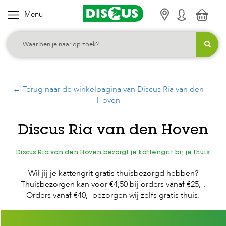
Menu
K
i
e
s
j
← Terug naar de winkelpagina van Discus Ria van den
e
Hoven
c
a
Discus Ria van den Hoven
t
e
Discus Ria van den Hoven bezorgt je kattengrit bij je thuis!
g
Wil jij je kattengrit gratis thuisbezorgd hebben?
o
Thuisbezorgen kan voor €4,50 bij orders vanaf €25,-.
r
Orders vanaf €40,- bezorgen wij zelfs gratis thuis.
i
e