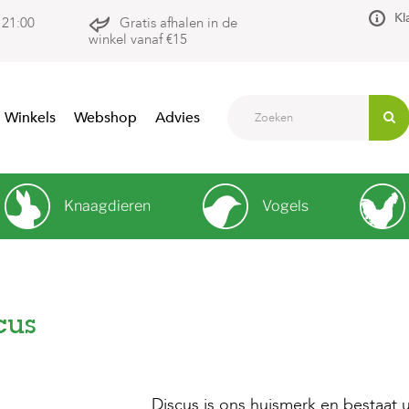
Kl
 21:00
Gratis afhalen in de
winkel vanaf €15
Winkels
Webshop
Advies
Knaagdieren
Vogels
cus
Discus is ons huismerk en bestaat u