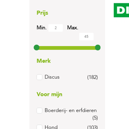
Prijs
Min.
Max.
Merk
Discus
(182)
Voor mijn
Boerderij- en erfdieren
(5)
Hond
(103)