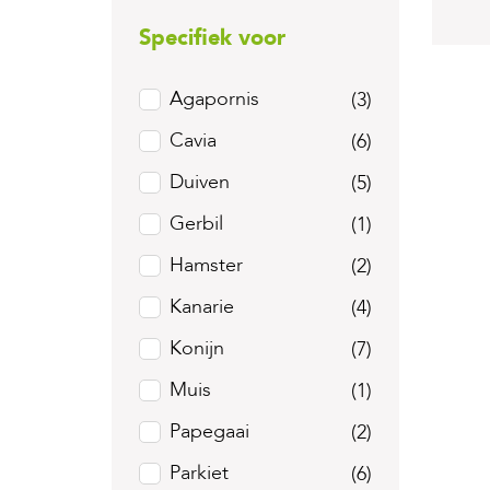
Specifiek voor
Agapornis
(3)
Cavia
(6)
Duiven
(5)
Gerbil
(1)
Hamster
(2)
Kanarie
(4)
Konijn
(7)
Muis
(1)
Papegaai
(2)
Parkiet
(6)