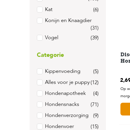
Kat
(6)
Konijn en Knaagdier
(31)
Vogel
(39)
Categorie
Dis
Ho
Kippenvoeding
(5)
2,6
Alles voor je puppy
(12)
Op we
Hondenapotheek
(4)
morge
Hondensnacks
(71)
Hondenverzorging
(9)
Hondenvoer
(15)