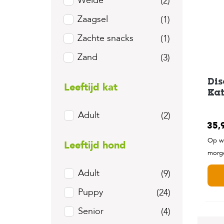
Weide
(2)
Zaagsel
(1)
Zachte snacks
(1)
Zand
(3)
Dis
Leeftijd kat
Kat
Adult
(2)
35,
Op we
Leeftijd hond
morge
Adult
(9)
Puppy
(24)
Senior
(4)