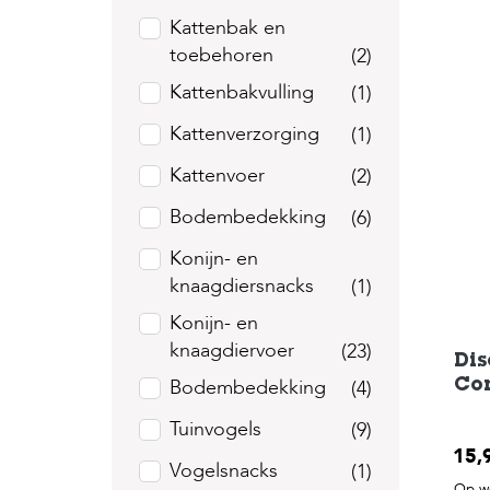
Kattenbak en
toebehoren
(2)
Kattenbakvulling
(1)
Kattenverzorging
(1)
Kattenvoer
(2)
Bodembedekking
(6)
Konijn- en
knaagdiersnacks
(1)
Konijn- en
knaagdiervoer
(23)
Dis
Bodembedekking
(4)
Co
Tuinvogels
(9)
15,
Vogelsnacks
(1)
Op we