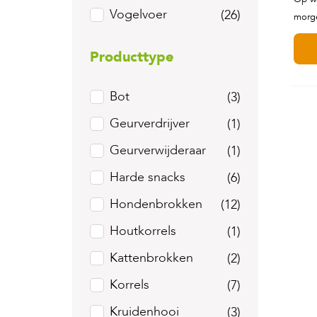
Vogelvoer
(26)
morge
Producttype
Bot
(3)
Geurverdrijver
(1)
Geurverwijderaar
(1)
Harde snacks
(6)
Hondenbrokken
(12)
Houtkorrels
(1)
Kattenbrokken
(2)
Korrels
(7)
Kruidenhooi
(3)