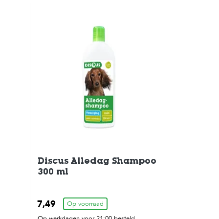
Discus Alledag Shampoo
300 ml
7,49
Op voorraad
,
Op werkdagen voor 21:00 besteld,