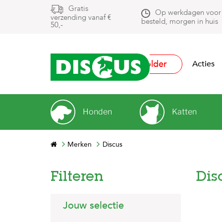
Gratis
Op werkdagen voor
verzending vanaf €
besteld, morgen in huis
50,-
Folder
Acties
Honden
Katten
Merken
Discus
Filteren
Dis
Jouw selectie