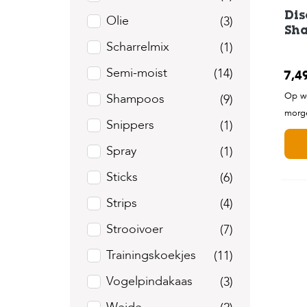
Dis
Olie
(3)
Sh
Scharrelmix
(1)
Semi-moist
(14)
7,4
Op we
Shampoos
(9)
morge
Snippers
(1)
Spray
(1)
Sticks
(6)
Strips
(4)
Strooivoer
(7)
Trainingskoekjes
(11)
Vogelpindakaas
(3)