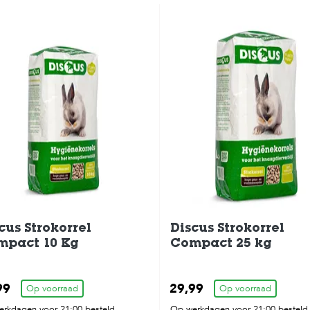
cus Strokorrel
Discus Strokorrel
mpact 10 Kg
Compact 25 kg
99
29,99
Op voorraad
Op voorraad
rkdagen voor 21:00 besteld,
Op werkdagen voor 21:00 besteld