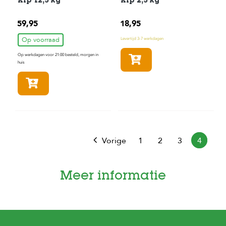
Kip 12,5 kg
Kip 2,5 kg
59,95
18,95
Op voorraad
Levertijd 3-7 werkdagen
Op werkdagen voor 21:00 besteld, morgen in
In winkelmandje
huis
In winkelmandje
Vorige
1
2
3
4
Meer informatie