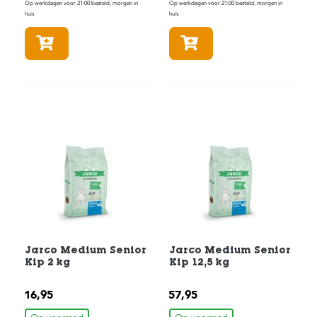
t
Op werkdagen voor 21:00 besteld, morgen in
Op werkdagen voor 21:00 besteld, morgen in
e
huis
huis
n
In winkelmandje
In winkelmandje
K
n
a
a
g
d
i
e
r
e
n
V
o
g
e
Jarco Medium Senior
Jarco Medium Senior
l
Kip 2 kg
Kip 12,5 kg
s
16,95
57,95
V
i