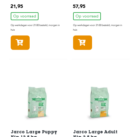
c
e
21,95
57,95
Op voorraad
Op voorraad
Op werkdagen voor 21:00 besteld, morgen in
Op werkdagen voor 21:00 besteld, morgen in
huis
huis
In winkelmandje
In winkelmandje
Jarco Large Puppy
Jarco Large Adult