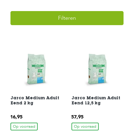
H
Filteren
o
m
e
F
o
l
d
e
r
H
o
n
d
Jarco Medium Adult
Jarco Medium Adult
e
Eend 2 kg
Eend 12,5 kg
n
16,95
57,95
K
a
Op voorraad
Op voorraad
t