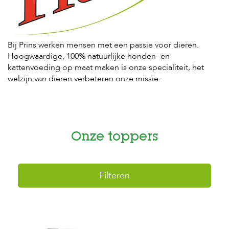
H
o
m
Bij Prins werken mensen met een passie voor dieren.
e
Hoogwaardige, 100% natuurlijke honden- en
kattenvoeding op maat maken is onze specialiteit, het
F
welzijn van dieren verbeteren onze missie.
o
l
d
e
r
Onze toppers
H
o
n
d
e
Filteren
n
K
a
t