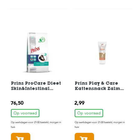
Prins ProCare Dieet
Prins Play & Care
Skin&Intestinal
Kattensnack Zalm
Hypoallergic
75gr
Hondenvoer 10 kg
76,50
2,99
Op voorraad
Op voorraad
Op werkdagen voor 21:00 besteld, morgen in
Op werkdagen voor 21:00 besteld, morgen in
huis
huis