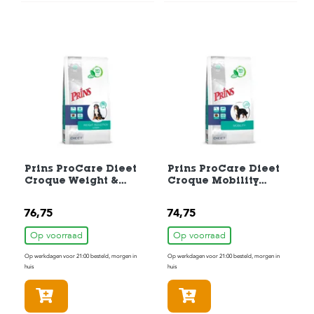
c
e
Prins ProCare Dieet
Prins ProCare Dieet
Croque Weight &
Croque Mobility
Diabetic
Hondenbrokken 10 kg
Hondenbrokken 10 kg
76,75
74,75
Op voorraad
Op voorraad
Op werkdagen voor 21:00 besteld, morgen in
Op werkdagen voor 21:00 besteld, morgen in
huis
huis
In winkelmandje
In winkelmandje