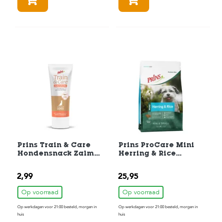
In winkelmandje
In winkelmandje
Prins Train & Care
Prins ProCare Mini
Hondensnack Zalm
Herring & Rice
75gr
Hondenbrokken 3 kg
2,99
25,95
Op voorraad
Op voorraad
Op werkdagen voor 21:00 besteld, morgen in
Op werkdagen voor 21:00 besteld, morgen in
huis
huis