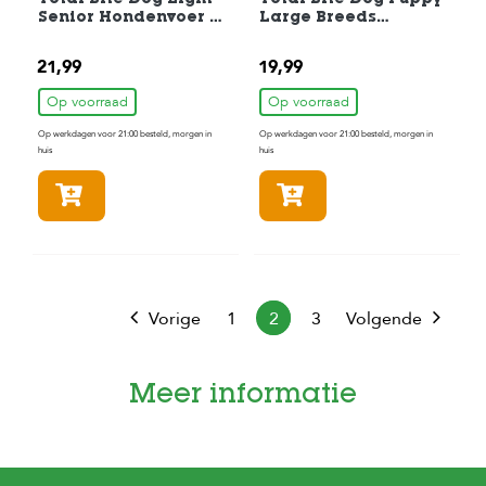
Total Bite Dog Light
Total Bite Dog Puppy
Senior Hondenvoer 3
Large Breeds
kg
Hondenvoer 3 kg
21,99
19,99
Op voorraad
Op voorraad
Op werkdagen voor 21:00 besteld, morgen in
Op werkdagen voor 21:00 besteld, morgen in
huis
huis
In winkelmandje
In winkelmandje
Vorige
1
2
3
Volgende
Meer informatie