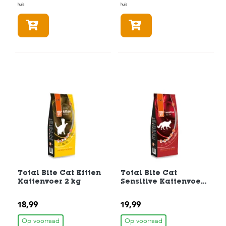
huis
huis
s
s
In winkelmandje
In winkelmandje
e
n
B
o
e
r
d
e
r
i
j
B
l
o
g
Total Bite Cat Kitten
Total Bite Cat
Kattenvoer 2 kg
Sensitive Kattenvoer
2 kg
W
i
18,99
19,99
n
k
Op voorraad
Op voorraad