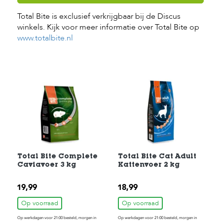
t
e
Total Bite is exclusief verkrijgbaar bij de Discus
n
winkels. Kijk voor meer informatie over Total Bite op
www.totalbite.nl
K
n
a
a
g
d
i
e
r
e
n
V
o
Total Bite Complete
Total Bite Cat Adult
g
Caviavoer 3 kg
Kattenvoer 2 kg
e
l
19,99
18,99
s
Op voorraad
Op voorraad
V
i
Op werkdagen voor 21:00 besteld, morgen in
Op werkdagen voor 21:00 besteld, morgen in