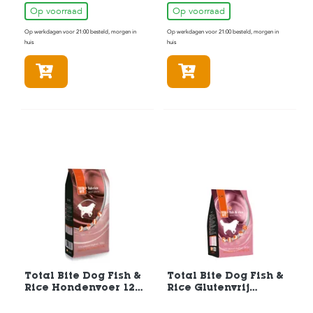
c
e
Op voorraad
Op voorraad
Op werkdagen voor 21:00 besteld, morgen in
Op werkdagen voor 21:00 besteld, morgen in
huis
huis
In winkelmandje
In winkelmandje
Total Bite Dog Fish &
Total Bite Dog Fish &
Rice Hondenvoer 12
Rice Glutenvrij
kg
Hondenvoer 3 kg