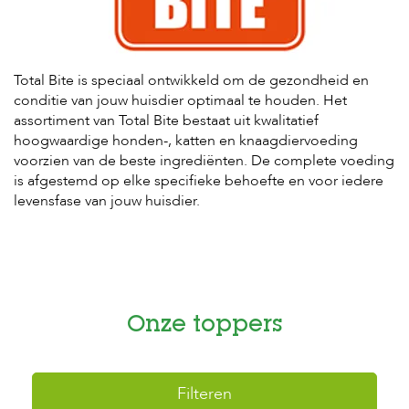
H
o
m
Total Bite is speciaal ontwikkeld om de gezondheid en
e
conditie van jouw huisdier optimaal te houden. Het
assortiment van Total Bite bestaat uit kwalitatief
F
hoogwaardige honden-, katten en knaagdiervoeding
o
voorzien van de beste ingrediënten. De complete voeding
l
d
is afgestemd op elke specifieke behoefte en voor iedere
e
levensfase van jouw huisdier.
r
H
o
n
d
e
Onze toppers
n
K
a
Filteren
t