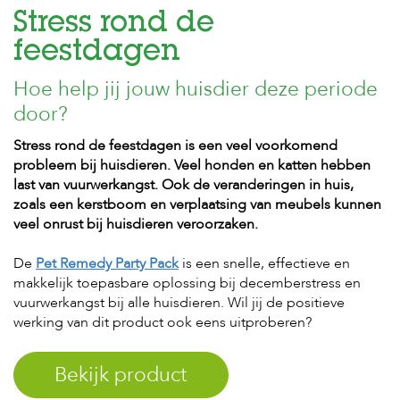
Stress rond de
H
feestdagen
o
m
Hoe help jij jouw huisdier deze periode
e
door?
F
o
Stress rond de feestdagen is een veel voorkomend
l
probleem bij huisdieren. Veel honden en katten hebben
d
last van vuurwerkangst. Ook de veranderingen in huis,
e
zoals een kerstboom en verplaatsing van meubels kunnen
r
veel onrust bij huisdieren veroorzaken.
H
o
De
Pet Remedy Party Pack
is een snelle, effectieve en
n
makkelijk toepasbare oplossing bij decemberstress en
d
vuurwerkangst bij alle huisdieren. Wil jij de positieve
e
n
werking van dit product ook eens uitproberen?
K
Bekijk product
a
t