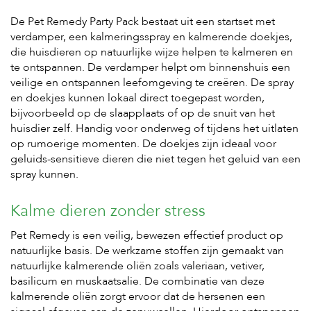
t
e
De Pet Remedy Party Pack bestaat uit een startset met
n
verdamper, een kalmeringsspray en kalmerende doekjes,
die huisdieren op natuurlijke wijze helpen te kalmeren en
K
te ontspannen. De verdamper helpt om binnenshuis een
n
a
veilige en ontspannen leefomgeving te creëren. De spray
a
en doekjes kunnen lokaal direct toegepast worden,
g
bijvoorbeeld op de slaapplaats of op de snuit van het
d
huisdier zelf. Handig voor onderweg of tijdens het uitlaten
i
e
op rumoerige momenten. De doekjes zijn ideaal voor
r
geluids-sensitieve dieren die niet tegen het geluid van een
e
spray kunnen.
n
V
Kalme dieren zonder stress
o
g
Pet Remedy is een veilig, bewezen effectief product op
e
natuurlijke basis. De werkzame stoffen zijn gemaakt van
l
natuurlijke kalmerende oliën zoals valeriaan, vetiver,
s
basilicum en muskaatsalie. De combinatie van deze
kalmerende oliën zorgt ervoor dat de hersenen een
V
i