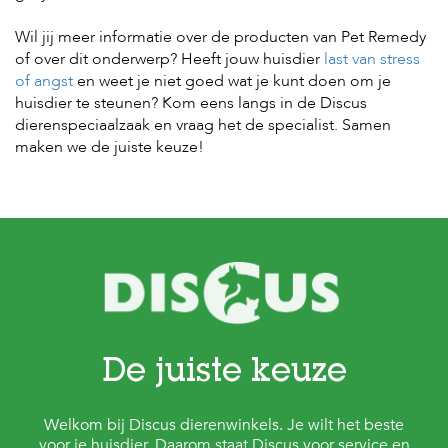
c
e
Wil jij meer informatie over de producten van Pet Remedy
of over dit onderwerp? Heeft jouw huisdier
last van stress
of angst
en weet je niet goed wat je kunt doen om je
huisdier te steunen? Kom eens langs in de Discus
dierenspeciaalzaak en vraag het de specialist. Samen
maken we de juiste keuze!
De juiste keuze
Welkom bij Discus dierenwinkels. Je wilt het beste
voor je huisdier. Daarom staat Discus voor service en