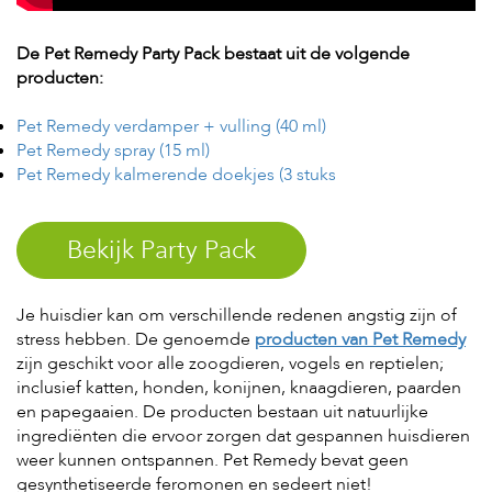
e
l
s
De Pet Remedy Party Pack bestaat uit de volgende
producten:
W
e
Pet Remedy verdamper + vulling (40 ml)
b
Pet Remedy spray (15 ml)
s
h
Pet Remedy kalmerende doekjes (3 stuks
o
p
Bekijk Party Pack
K
l
a
n
Je huisdier kan om verschillende redenen angstig zijn of
t
stress hebben. De genoemde
producten van Pet Remedy
e
zijn geschikt voor alle zoogdieren, vogels en reptielen;
n
inclusief katten, honden, konijnen, knaagdieren, paarden
s
e
en papegaaien. De producten bestaan uit natuurlijke
r
ingrediënten die ervoor zorgen dat gespannen huisdieren
v
weer kunnen ontspannen. Pet Remedy bevat geen
i
gesynthetiseerde feromonen en sedeert niet!