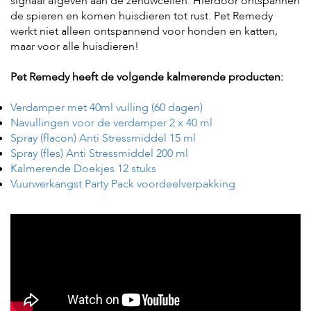
signaal afgeven aan de zenuwcellen. Hierdoor ontspannen
s
de spieren en komen huisdieren tot rust. Pet Remedy
s
werkt niet alleen ontspannend voor honden en katten,
e
maar voor alle huisdieren!
n
B
Pet Remedy heeft de volgende kalmerende producten:
o
e
Verdamper met 40ml vulling (60 dagen)
r
Navullingen voor de verdamper 2 x 40 ml
d
e
Spray (flacon) Anti Stressmiddel 15 ml
r
Spray (fles) Anti Stressmiddel 200 ml
i
Kalmerende Doekjes 12 stuks
j
Vuurwerkangst Party Pack voordeelverpakking
B
l
o
g
W
i
n
k