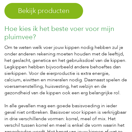
e
l
Bekijk producten
s
W
Hoe kies ik het beste voer voor mijn
e
b
pluimvee?
s
h
Om te weten welk voer jouw kippen nodig hebben zul je
o
onder anderen rekening moeten houden met de leeftijd,
p
het geslacht, genetica en het gebruiksdoel van de kippen.
Legkippen hebben bijvoorbeeld andere behoeftes dan
K
l
sierkippen. Voor de eierproductie is extra energie,
a
calcium, eiwitten en mineralen nodig. Daarnaast spelen de
n
voersamenstelling, huisvesting, het welzijn en de
t
gezondheid van de kippen ook een erg belangrijke rol.
e
n
s
In alle gevallen mag een goede basisvoeding in ieder
e
geval niet ontbreken. Basisvoer voor kippen is verkrijgbaar
r
in drie verschillende vormen: korrel, meel of mix. Het
v
verschil tussen korrel en meel is enkel de vorm waarin het
i
aangeboden wordt. Het hangt van jouw kippen af wat ze