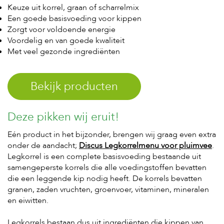
t
Keuze uit korrel, graan of scharrelmix
e
Een goede basisvoeding voor kippen
n
Zorgt voor voldoende energie
K
Voordelig en van goede kwaliteit
n
Met veel gezonde ingrediënten
a
a
g
Bekijk producten
d
i
e
r
Deze pikken wij eruit!
e
n
Eén product in het bijzonder, brengen wij graag even extra
onder de aandacht;
Discus Legkorrelmenu voor pluimvee
.
V
Legkorrel is een complete basisvoeding bestaande uit
o
g
samengeperste korrels die alle voedingstoffen bevatten
e
die een leggende kip nodig heeft. De korrels bevatten
l
granen, zaden vruchten, groenvoer, vitaminen, mineralen
s
en eiwitten.
V
Legkorrels bestaan dus uit ingrediënten die kippen van
i