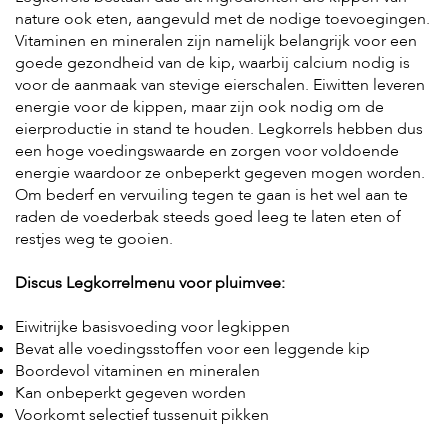
s
nature ook eten, aangevuld met de nodige toevoegingen.
s
Vitaminen en mineralen zijn namelijk belangrijk voor een
e
goede gezondheid van de kip, waarbij calcium nodig is
n
voor de aanmaak van stevige eierschalen. Eiwitten leveren
energie voor de kippen, maar zijn ook nodig om de
B
o
eierproductie in stand te houden. Legkorrels hebben dus
e
een hoge voedingswaarde en zorgen voor voldoende
r
energie waardoor ze onbeperkt gegeven mogen worden.
d
Om bederf en vervuiling tegen te gaan is het wel aan te
e
r
raden de voederbak steeds goed leeg te laten eten of
i
restjes weg te gooien.
j
Discus Legkorrelmenu voor pluimvee:
B
l
Eiwitrijke basisvoeding voor legkippen
o
g
Bevat alle voedingsstoffen voor een leggende kip
Boordevol vitaminen en mineralen
W
Kan onbeperkt gegeven worden
i
Voorkomt selectief tussenuit pikken
n
k