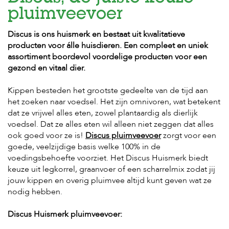
pluimveevoer
H
o
Discus is ons huismerk en bestaat uit kwalitatieve
m
producten voor álle huisdieren. Een compleet en uniek
e
assortiment boordevol voordelige producten voor een
gezond en vitaal dier.
F
o
l
Kippen besteden het grootste gedeelte van de tijd aan
d
het zoeken naar voedsel. Het zijn omnivoren, wat betekent
e
dat ze vrijwel alles eten, zowel plantaardig als dierlijk
r
voedsel. Dat ze alles eten wil alleen niet zeggen dat alles
ook goed voor ze is!
Discus pluimveevoer
zorgt voor een
H
goede, veelzijdige basis welke 100% in de
o
n
voedingsbehoefte voorziet. Het Discus Huismerk biedt
d
keuze uit legkorrel, graanvoer of een scharrelmix zodat jij
e
jouw kippen en overig pluimvee altijd kunt geven wat ze
n
nodig hebben.
K
a
Discus Huismerk pluimveevoer:
t