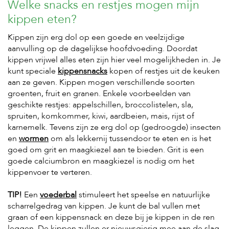
Welke snacks en restjes mogen mijn
kippen eten?
Kippen zijn erg dol op een goede en veelzijdige
aanvulling op de dagelijkse hoofdvoeding. Doordat
kippen vrijwel alles eten zijn hier veel mogelijkheden in. Je
kunt speciale
kippensnacks
kopen of restjes uit de keuken
aan ze geven. Kippen mogen verschillende soorten
groenten, fruit en granen. Enkele voorbeelden van
geschikte restjes: appelschillen, broccolistelen, sla,
spruiten, komkommer, kiwi, aardbeien, mais, rijst of
karnemelk. Tevens zijn ze erg dol op (gedroogde) insecten
en
wormen
om als lekkernij tussendoor te eten en is het
goed om grit en maagkiezel aan te bieden. Grit is een
goede calciumbron en maagkiezel is nodig om het
kippenvoer te verteren.
TIP!
Een
voederbal
stimuleert het speelse en natuurlijke
scharrelgedrag van kippen. Je kunt de bal vullen met
graan of een kippensnack en deze bij je kippen in de ren
leggen. De kippen zullen er nieuwsgierig mee aan de slag