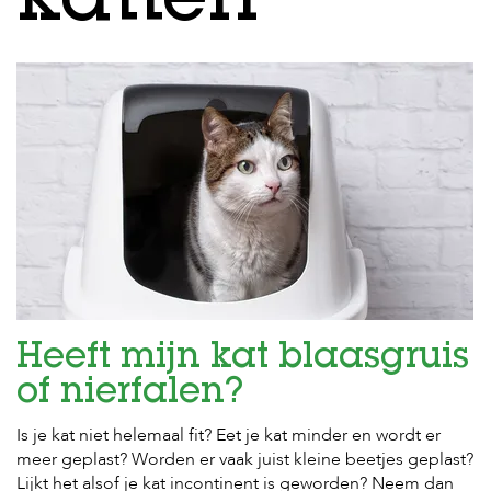
katten
H
o
m
e
F
o
l
d
e
r
H
o
n
Heeft mijn kat blaasgruis
d
e
of nierfalen?
n
Is je kat niet helemaal fit? Eet je kat minder en wordt er
K
a
meer geplast? Worden er vaak juist kleine beetjes geplast?
t
Lijkt het alsof je kat incontinent is geworden? Neem dan