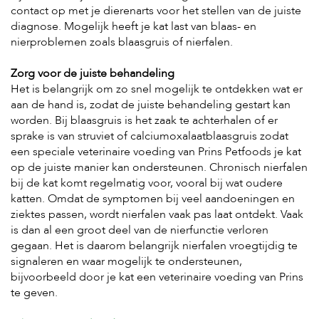
t
contact op met je dierenarts voor het stellen van de juiste
e
diagnose. Mogelijk heeft je kat last van blaas- en
n
nierproblemen zoals blaasgruis of nierfalen.
K
n
Zorg voor de juiste behandeling
a
Het is belangrijk om zo snel mogelijk te ontdekken wat er
a
aan de hand is, zodat de juiste behandeling gestart kan
g
worden. Bij blaasgruis is het zaak te achterhalen of er
d
i
sprake is van struviet of calciumoxalaatblaasgruis zodat
e
een speciale veterinaire voeding van Prins Petfoods je kat
r
op de juiste manier kan ondersteunen. Chronisch nierfalen
e
bij de kat komt regelmatig voor, vooral bij wat oudere
n
katten. Omdat de symptomen bij veel aandoeningen en
V
ziektes passen, wordt nierfalen vaak pas laat ontdekt. Vaak
o
is dan al een groot deel van de nierfunctie verloren
g
gegaan. Het is daarom belangrijk nierfalen vroegtijdig te
e
signaleren en waar mogelijk te ondersteunen,
l
s
bijvoorbeeld door je kat een veterinaire voeding van Prins
te geven.
V
i