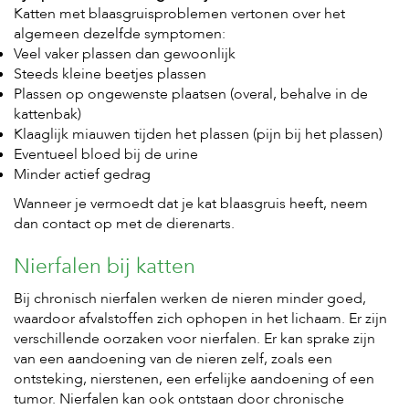
e
Katten met blaasgruisproblemen vertonen over het
l
algemeen dezelfde symptomen:
s
Veel vaker plassen dan gewoonlijk
Steeds kleine beetjes plassen
W
e
Plassen op ongewenste plaatsen (overal, behalve in de
b
kattenbak)
s
Klaaglijk miauwen tijden het plassen (pijn bij het plassen)
h
Eventueel bloed bij de urine
o
Minder actief gedrag
p
Wanneer je vermoedt dat je kat blaasgruis heeft, neem
K
dan contact op met de dierenarts.
l
a
n
Nierfalen bij katten
t
e
Bij chronisch nierfalen werken de nieren minder goed,
n
waardoor afvalstoffen zich ophopen in het lichaam. Er zijn
s
verschillende oorzaken voor nierfalen. Er kan sprake zijn
e
r
van een aandoening van de nieren zelf, zoals een
v
ontsteking, nierstenen, een erfelijke aandoening of een
i
tumor. Nierfalen kan ook ontstaan door chronische