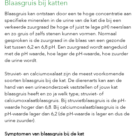
Blaasgruis bij katten
s
s
Blaasgruis kan ontstaan door een te hoge concentratie aan
e
specifieke mineralen in de urine van de kat die bij een
n
verkeerde zuurgraad (te hoge of juist te lage pH) neerslaan
B
en zo gruis of zelfs stenen kunnen vormen. Normaal
o
gesproken is de zuurgraad in de blaas van een gezonde
e
kat tussen 6,2 en 6,8 pH. Een zuurgraad wordt aangeduid
r
met de pH waarde, hoe lager de pH-waarde, hoe zuurder
d
e
de urine wordt.
r
i
Struviet- en calciumoxalaat zijn de meest voorkomende
j
soorten blaasgruis bij de kat. De dierenarts kan aan de
hand van een urineonderzoek vaststellen of jouw kat
B
blaasgruis heeft en zo ja welk type; struviet- of
l
o
calciumoxalaatblaasgruis. Bij struvietblaasgruis is de pH-
g
waarde hoger dan 6,8. Bij calciumoxalaatblaasgruis is de
pH-waarde lager dan 6,2 (de pH-waarde is lager en dus de
W
urine zuurder).
i
n
k
Symptomen van blaasgruis bij de kat