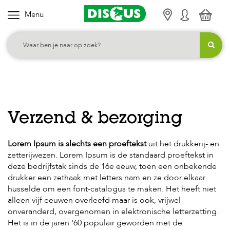
Menu
K
i
e
s
j
e
c
Verzend & bezorging
a
t
Lorem Ipsum is slechts een proeftekst
uit het drukkerij- en
e
zetterijwezen. Lorem Ipsum is de standaard proeftekst in
g
deze bedrijfstak sinds de 16e eeuw, toen een onbekende
o
drukker een zethaak met letters nam en ze door elkaar
husselde om een font-catalogus te maken. Het heeft niet
r
alleen vijf eeuwen overleefd maar is ook, vrijwel
i
onveranderd, overgenomen in elektronische letterzetting.
e
Het is in de jaren '60 populair geworden met de