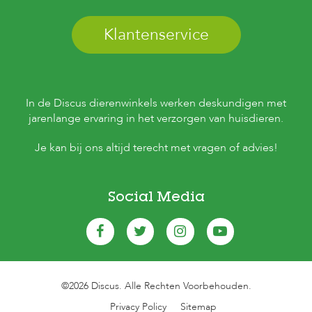
s
s
Klantenservice
e
n
B
o
e
In de Discus dierenwinkels werken deskundigen met
r
jarenlange ervaring in het verzorgen van huisdieren.
d
e
Je kan bij ons altijd terecht met vragen of advies!
r
i
j
Social Media
B
l
o
g
W
i
©2026 Discus. Alle Rechten Voorbehouden.
n
k
Privacy Policy
Sitemap