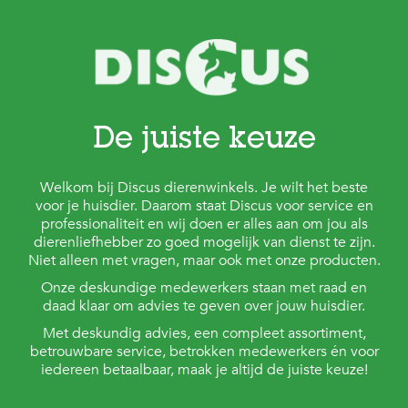
t
e
n
K
n
a
a
De juiste keuze
g
d
i
e
Welkom bij Discus dierenwinkels. Je wilt het beste
r
voor je huisdier. Daarom staat Discus voor service en
e
professionaliteit en wij doen er alles aan om jou als
n
dierenliefhebber zo goed mogelijk van dienst te zijn.
Niet alleen met vragen, maar ook met onze producten.
V
Onze deskundige medewerkers staan met raad en
o
g
daad klaar om advies te geven over jouw huisdier.
e
Met deskundig advies, een compleet assortiment,
l
betrouwbare service, betrokken medewerkers én voor
s
iedereen betaalbaar, maak je altijd de juiste keuze!
V
i