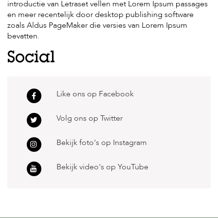
introductie van Letraset vellen met Lorem Ipsum passages
en meer recentelijk door desktop publishing software
H
zoals Aldus PageMaker die versies van Lorem Ipsum
o
bevatten.
m
e
Social
F
o
l
Like ons op Facebook
d
e
r
Volg ons op Twitter
H
o
Bekijk foto's op Instagram
n
d
e
Bekijk video's op YouTube
n
K
a
t