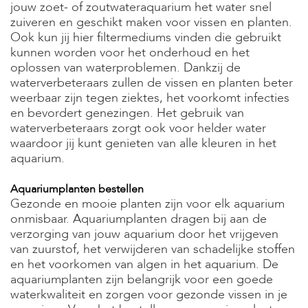
jouw zoet- of zoutwateraquarium het water snel
s
zuiveren en geschikt maken voor vissen en planten.
s
e
Ook kun jij hier filtermediums vinden die gebruikt
n
kunnen worden voor het onderhoud en het
oplossen van waterproblemen. Dankzij de
B
waterverbeteraars zullen de vissen en planten beter
o
weerbaar zijn tegen ziektes, het voorkomt infecties
e
r
en bevordert genezingen. Het gebruik van
d
waterverbeteraars zorgt ook voor helder water
e
waardoor jij kunt genieten van alle kleuren in het
r
aquarium.
i
j
Aquariumplanten bestellen
B
Gezonde en mooie planten zijn voor elk aquarium
l
onmisbaar. Aquariumplanten dragen bij aan de
o
verzorging van jouw aquarium door het vrijgeven
g
van zuurstof, het verwijderen van schadelijke stoffen
en het voorkomen van algen in het aquarium. De
W
i
aquariumplanten zijn belangrijk voor een goede
n
waterkwaliteit en zorgen voor gezonde vissen in je
k