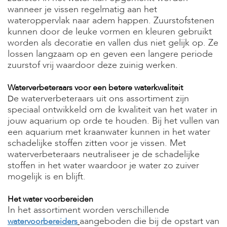
t
wanneer je vissen regelmatig aan het
e
wateroppervlak naar adem happen. Zuurstofstenen
n
kunnen door de leuke vormen en kleuren gebruikt
K
worden als decoratie en vallen dus niet gelijk op. Ze
n
lossen langzaam op en geven een langere periode
a
zuurstof vrij waardoor deze zuinig werken.
a
g
d
Waterverbeteraars voor een betere waterkwaliteit
i
e waterverbeteraars uit ons assortiment zijn
D
e
speciaal ontwikkeld om de kwaliteit van het water in
r
jouw aquarium op orde te houden. Bij het vullen van
e
een aquarium met kraanwater kunnen in het water
n
schadelijke stoffen zitten voor je vissen. Met
V
waterverbeteraars neutraliseer je de schadelijke
o
stoffen in het water waardoor je water zo zuiver
g
mogelijk is en blijft.
e
l
s
Het water voorbereiden
In het assortiment worden verschillende
V
aangeboden die bij de opstart van
watervoorbereiders
i