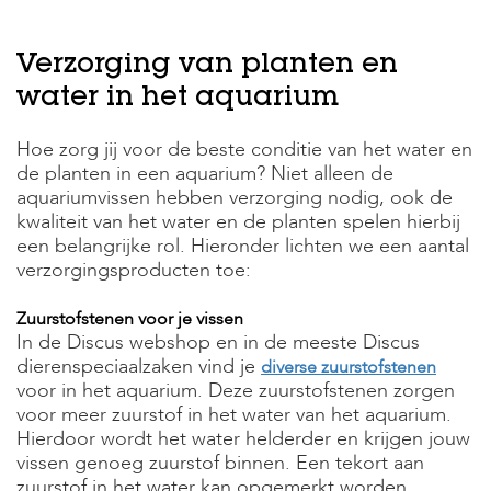
H
Verzorging van planten en
o
m
water in het aquarium
e
Hoe zorg jij voor de beste conditie van het water en
F
de planten in een aquarium? Niet alleen de
o
l
aquariumvissen hebben verzorging nodig, ook de
d
kwaliteit van het water en de planten spelen hierbij
e
een belangrijke rol. Hieronder lichten we een aantal
r
verzorgingsproducten toe:
H
o
Zuurstofstenen voor je vissen
n
In de Discus webshop en in de meeste Discus
d
dierenspeciaalzaken vind je
diverse zuurstofstenen
e
voor in het aquarium. Deze zuurstofstenen zorgen
n
voor meer zuurstof in het water van het aquarium.
K
Hierdoor wordt het water helderder en krijgen jouw
a
vissen genoeg zuurstof binnen. Een tekort aan
t
zuurstof in het water kan opgemerkt worden