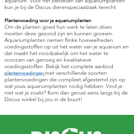
aquarium. Voor het bestellen van aquariumplanten
e
kun je bij de Discus dierenspeciaalzaak terecht.
l
s
Plantenvoeding voor je aquariumplanten
W
Om de planten goed hun werk te laten doen
e
moeten deze gezond zijn en kunnen groeien.
b
Aquariumplanten nemen flinke hoeveelheden
s
voedingsstoffen op uit het water van je aquarium en
h
o
dat maakt het noodzakelijk om het water te
p
voorzien van genoeg en kwalitatieve
voedingsstoffen. Bekijk het complete aanbod
K
met verschillende soorten
plantenvoedingen
l
plantenvoedingen die compleet afgestemd zijn op
a
n
wat jouw aquariumplanten nodig hebben. Vind je
t
niet wat je zoekt? Kom dan gerust eens langs bij de
e
Discus winkel bij jou in de buurt!
n
s
e
r
v
i