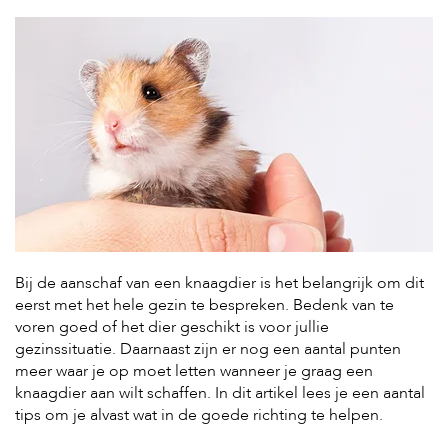
H
o
m
e
F
o
l
d
e
r
H
Bij de aanschaf van een knaagdier is het belangrijk om dit
o
eerst met het hele gezin te bespreken. Bedenk van te
n
d
voren goed of het dier geschikt is voor jullie
e
gezinssituatie. Daarnaast zijn er nog een aantal punten
n
meer waar je op moet letten wanneer je graag een
knaagdier aan wilt schaffen. In dit artikel lees je een aantal
K
tips om je alvast wat in de goede richting te helpen.
a
t