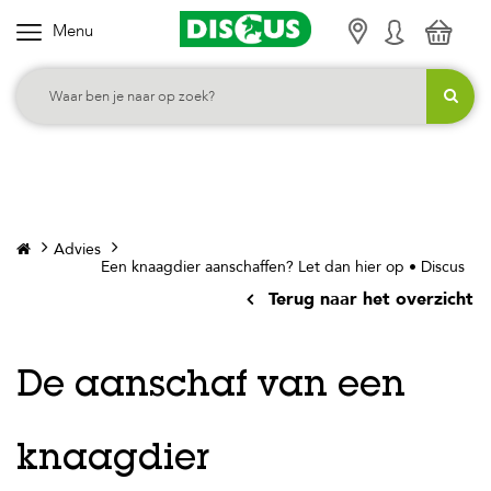
Menu
K
i
e
s
j
e
c
Advies
a
Een knaagdier aanschaffen? Let dan hier op • Discus
t
Terug naar het overzicht
e
g
o
De aanschaf van een
r
i
knaagdier
e