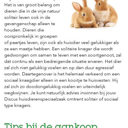
s
Het is van groot belang om
s
dieren die in de vrije natuur
e
solitair leven ook in de
n
gevangenschap alleen te
houden. Dieren die
B
o
oorspronkelijk in groepen
e
of paartjes leven, zijn ook als huisdier veel gelukkiger als
r
ze een maatje hebben. Een solitaire knager die wordt
d
gedwongen om samen te leven met een soortgenoot, zal
e
dat continu als een bedreigende situatie ervaren. Het dier
r
i
zal zich niet gelukkig voelen en op den duur agressief
j
worden. Daartegenover is het helemaal verkeerd om een
sociaal knaagdier alleen in een kooitje te huisvesten. Hij
B
zal zich zo doodongelukkig voelen en uiteindelijk
l
wegkwijnen. Je kunt natuurlijk advies inwinnen bij jouw
o
g
Discus huisdierenspeciaalzaak omtrent solitair of sociaal
type knagers.
W
i
n
k