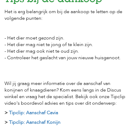
Tips bij de aankoop
e
l
Het is erg belangrijk om bij de aankoop te letten op de
s
volgende punten:
W
e
b
- Het dier moet gezond zijn.
s
- Het dier mag niet te jong of te klein zijn.
h
- Het dier mag ook niet te oud zijn.
o
p
- Controleer het geslacht van jouw nieuwe huisgenoot.
K
l
a
Wil jij graag meer informatie over de aanschaf van
n
konijnen of knaagdieren? Kom eens langs in de Discus
t
e
winkel en vraag het de specialist. Bekijk ook onze Tipclip
n
video's boordevol advies en tips over dit onderwerp:
s
e
>
Tipclip: Aanschaf Cavia
r
>
Tipclip: Aanschaf Konijn
v
i