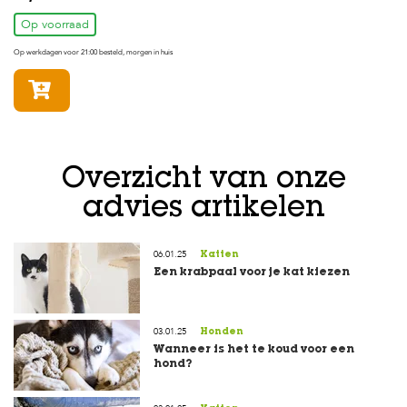
Op voorraad
Op werkdagen voor 21:00 besteld, morgen in huis
In winkelmandje
Overzicht van onze
advies artikelen
06.01.25
Katten
Een krabpaal voor je kat kiezen
03.01.25
Honden
Wanneer is het te koud voor een
hond?