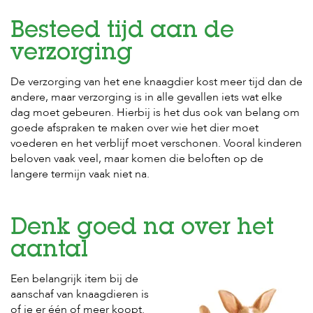
t
e
n
Besteed tijd aan de
verzorging
K
n
a
De verzorging van het ene knaagdier kost meer tijd dan de
a
andere, maar verzorging is in alle gevallen iets wat elke
g
dag moet gebeuren. Hierbij is het dus ook van belang om
d
goede afspraken te maken over wie het dier moet
i
voederen en het verblijf moet verschonen. Vooral kinderen
e
r
beloven vaak veel, maar komen die beloften op de
e
langere termijn vaak niet na.
n
V
o
Denk goed na over het
g
e
aantal
l
s
Een belangrijk item bij de
aanschaf van knaagdieren is
V
of je er één of meer koopt.
i