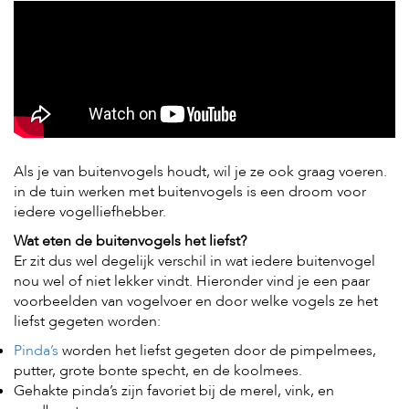
H
o
m
e
F
o
l
Als je van buitenvogels houdt, wil je ze ook graag voeren.
d
in de tuin werken met buitenvogels is een droom voor
e
r
iedere vogelliefhebber.
Wat eten de buitenvogels het liefst?
H
Er zit dus wel degelijk verschil in wat iedere buitenvogel
o
n
nou wel of niet lekker vindt. Hieronder vind je een paar
d
voorbeelden van vogelvoer en door welke vogels ze het
e
liefst gegeten worden:
n
Pinda’s
worden het liefst gegeten door de pimpelmees,
K
putter, grote bonte specht, en de koolmees.
a
Gehakte pinda’s zijn favoriet bij de merel, vink, en
t