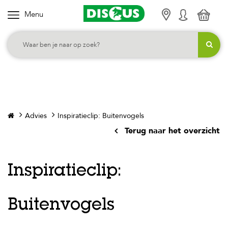
Menu
K
i
e
s
j
e
c
Advies
Inspiratieclip: Buitenvogels
a
Terug naar het overzicht
t
e
g
Inspiratieclip:
o
r
Buitenvogels
i
e