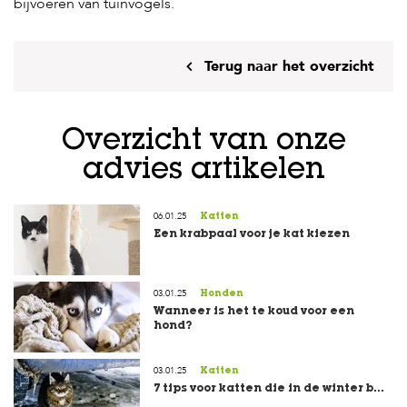
bijvoeren van tuinvogels.
s
s
e
n
Terug naar het overzicht
B
o
e
Overzicht van onze
r
d
advies artikelen
e
r
i
06.01.25
Katten
j
Een krabpaal voor je kat kiezen
B
l
03.01.25
o
Honden
g
Wanneer is het te koud voor een
hond?
W
i
03.01.25
Katten
n
7 tips voor katten die in de winter b...
k