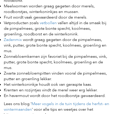
roodborst.
t
e
Meelwormen worden graag gegeten door merels,
n
roodborstjes, winterkoninkjes en mussen.
Fruit wordt vaak gewaardeerd door de merels.
K
Vetproducten zoals
vetbollen
vallen altijd in de smaak bij
n
de pimpelmees, grote bonte specht, koolmees,
a
a
groenling, roodborst en de winterkonink.
g
Zadenmix
wordt graag gegeten door de pimpelmees,
d
vink, putter, grote bonte specht, koolmees, groenling en
i
mus.
e
Zonnebloemkernen zijn favoriet bij de pimpelmees, vink,
r
e
putter, grote bonte specht, koolmees, groenling en de
n
mus.
Zwarte zonnebloempitten vinden vooral de pimpelmees,
V
putter en groenling lekker.
o
Het winterkoninkje houdt ook van geraspte kaas.
g
e
Krenten en rozijntjes vindt de merel weer erg lekker.
l
En havermout wordt door het roodborstje gewaardeerd.
s
Lees ons blog '
Meer vogels in de tuin tijdens de herfst- en
V
wintermaanden
' voor alle tips en weetjes over het
i