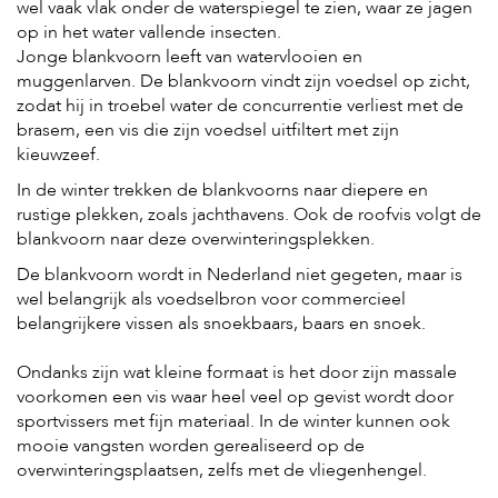
wel vaak vlak onder de waterspiegel te zien, waar ze jagen
s
op in het water vallende insecten.
s
Jonge blankvoorn leeft van watervlooien en
e
n
muggenlarven. De blankvoorn vindt zijn voedsel op zicht,
zodat hij in troebel water de concurrentie verliest met de
B
brasem, een vis die zijn voedsel uitfiltert met zijn
o
kieuwzeef.
e
r
In de winter trekken de blankvoorns naar diepere en
d
rustige plekken, zoals jachthavens. Ook de roofvis volgt de
e
blankvoorn naar deze overwinteringsplekken.
r
i
De blankvoorn wordt in Nederland niet gegeten, maar is
j
wel belangrijk als voedselbron voor commercieel
belangrijkere vissen als snoekbaars, baars en snoek.
B
l
o
Ondanks zijn wat kleine formaat is het door zijn massale
g
voorkomen een vis waar heel veel op gevist wordt door
sportvissers met fijn materiaal. In de winter kunnen ook
W
mooie vangsten worden gerealiseerd op de
i
n
overwinteringsplaatsen, zelfs met de vliegenhengel.
k