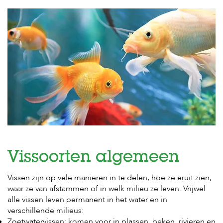
H
o
m
e
F
o
l
d
e
r
H
o
n
Vissoorten algemeen
d
e
Vissen zijn op vele manieren in te delen, hoe ze eruit zien,
n
waar ze van afstammen of in welk milieu ze leven. Vrijwel
K
alle vissen leven permanent in het water en in
a
verschillende milieus:
t
Zoetwatervissen: komen voor in plassen, beken, rivieren en