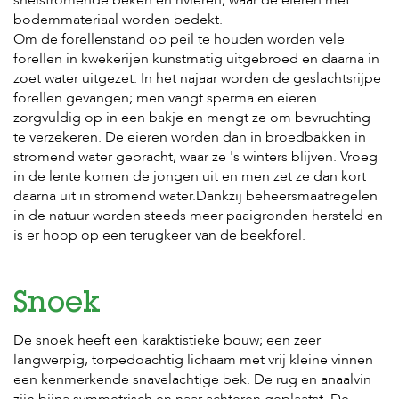
snelstromende beken en rivieren, waar de eieren met
bodemmateriaal worden bedekt.
Om de forellenstand op peil te houden worden vele
forellen in kwekerijen kunstmatig uitgebroed en daarna in
zoet water uitgezet. In het najaar worden de geslachtsrijpe
forellen gevangen; men vangt sperma en eieren
zorgvuldig op in een bakje en mengt ze om bevruchting
te verzekeren. De eieren worden dan in broedbakken in
stromend water gebracht, waar ze 's winters blijven. Vroeg
in de lente komen de jongen uit en men zet ze dan kort
daarna uit in stromend water.Dankzij beheersmaatregelen
in de natuur worden steeds meer paaigronden hersteld en
is er hoop op een terugkeer van de beekforel.
Snoek
De snoek heeft een karaktistieke bouw; een zeer
langwerpig, torpedoachtig lichaam met vrij kleine vinnen
een kenmerkende snavelachtige bek. De rug en anaalvin