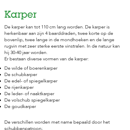
e
l
s
Karper
W
De karper kan tot 110 cm lang worden. De karper is
e
herkenbaar aan zijn 4 baarddraden, twee korte op de
b
bovenlip, twee lange in de mondhoeken en de lange
s
h
rugvin met zeer sterke eerste vinstralen. In de natuur kan
o
hij 30-40 jaar worden.
p
Er bestaan diverse vormen van de karper:
K
De wilde of boerenkarper
l
De schubkarper
a
De edel- of spiegelkarper
n
De rijenkarper
t
e
De leder- of naaktkarper
n
De volschub spiegelkarper
s
De goudkarper
e
r
v
De verschillen worden met name bepaald door het
i
schubbenpatroon;