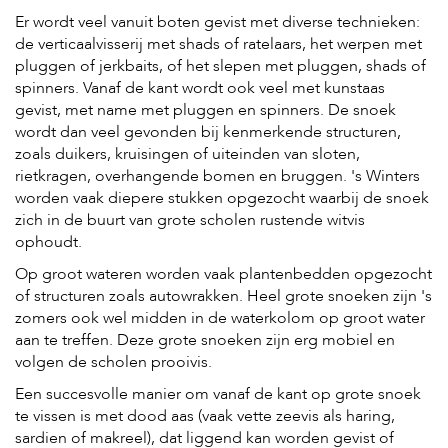
Er wordt veel vanuit boten gevist met diverse technieken:
de verticaalvisserij met shads of ratelaars, het werpen met
pluggen of jerkbaits, of het slepen met pluggen, shads of
spinners. Vanaf de kant wordt ook veel met kunstaas
gevist, met name met pluggen en spinners. De snoek
wordt dan veel gevonden bij kenmerkende structuren,
zoals duikers, kruisingen of uiteinden van sloten,
rietkragen, overhangende bomen en bruggen. 's Winters
worden vaak diepere stukken opgezocht waarbij de snoek
zich in de buurt van grote scholen rustende witvis
ophoudt.
Op groot wateren worden vaak plantenbedden opgezocht
of structuren zoals autowrakken. Heel grote snoeken zijn 's
zomers ook wel midden in de waterkolom op groot water
aan te treffen. Deze grote snoeken zijn erg mobiel en
volgen de scholen prooivis.
Een succesvolle manier om vanaf de kant op grote snoek
te vissen is met dood aas (vaak vette zeevis als haring,
sardien of makreel), dat liggend kan worden gevist of