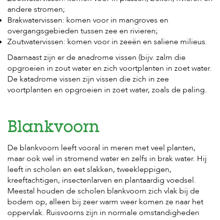
t
andere stromen;
e
n
Brakwatervissen: komen voor in mangroves en
overgangsgebieden tussen zee en rivieren;
K
Zoutwatervissen: komen voor in zeeën en saliene milieus.
n
a
Daarnaast zijn er de anadrome vissen (bijv. zalm die
a
opgroeien in zout water en zich voortplanten in zoet water.
g
De katadrome vissen zijn vissen die zich in zee
d
voortplanten en opgroeien in zoet water, zoals de paling.
i
e
r
e
Blankvoorn
n
V
De blankvoorn leeft vooral in meren met veel planten,
o
maar ook wel in stromend water en zelfs in brak water. Hij
g
leeft in scholen en eet slakken, tweekleppigen,
e
kreeftachtigen, insectenlarven en plantaardig voedsel.
l
s
Meestal houden de scholen blankvoorn zich vlak bij de
bodem op, alleen bij zeer warm weer komen ze naar het
V
oppervlak. Ruisvoorns zijn in normale omstandigheden
i