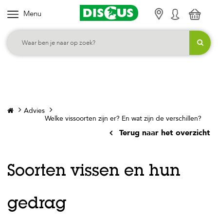
Menu
K
i
e
s
j
e
c
Advies
a
Welke vissoorten zijn er? En wat zijn de verschillen?
t
Terug naar het overzicht
e
g
o
Soorten vissen en hun
r
i
gedrag
e