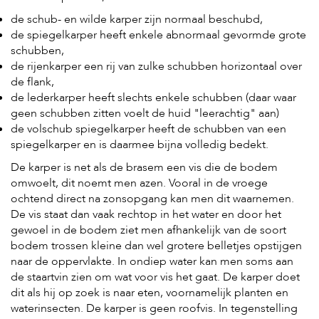
c
e
de schub- en wilde karper zijn normaal beschubd,
de spiegelkarper heeft enkele abnormaal gevormde grote
schubben,
de rijenkarper een rij van zulke schubben horizontaal over
de flank,
de lederkarper heeft slechts enkele schubben (daar waar
geen schubben zitten voelt de huid "leerachtig" aan)
de volschub spiegelkarper heeft de schubben van een
spiegelkarper en is daarmee bijna volledig bedekt.
De karper is net als de brasem een vis die de bodem
omwoelt, dit noemt men azen. Vooral in de vroege
ochtend direct na zonsopgang kan men dit waarnemen.
De vis staat dan vaak rechtop in het water en door het
gewoel in de bodem ziet men afhankelijk van de soort
bodem trossen kleine dan wel grotere belletjes opstijgen
naar de oppervlakte. In ondiep water kan men soms aan
de staartvin zien om wat voor vis het gaat. De karper doet
dit als hij op zoek is naar eten, voornamelijk planten en
waterinsecten. De karper is geen roofvis. In tegenstelling