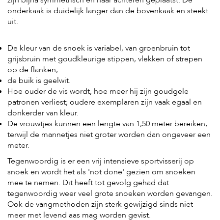
zijn bijna symmetrisch en naar achteren geplaatst. De
onderkaak is duidelijk langer dan de bovenkaak en steekt
uit.
De kleur van de snoek is variabel, van groenbruin tot
grijsbruin met goudkleurige stippen, vlekken of strepen
op de flanken,
de buik is geelwit.
Hoe ouder de vis wordt, hoe meer hij zijn goudgele
patronen verliest; oudere exemplaren zijn vaak egaal en
donkerder van kleur.
De vrouwtjes kunnen een lengte van 1,50 meter bereiken,
terwijl de mannetjes niet groter worden dan ongeveer een
meter.
Tegenwoordig is er een vrij intensieve sportvisserij op
snoek en wordt het als 'not done' gezien om snoeken
mee te nemen. Dit heeft tot gevolg gehad dat
tegenwoordig weer veel grote snoeken worden gevangen.
Ook de vangmethoden zijn sterk gewijzigd sinds niet
meer met levend aas mag worden gevist.