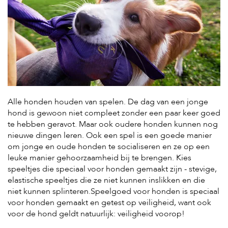
H
o
m
e
F
o
l
d
Alle honden houden van spelen. De dag van een jonge
e
hond is gewoon niet compleet zonder een paar keer goed
r
te hebben geravot. Maar ook oudere honden kunnen nog
nieuwe dingen leren. Ook een spel is een goede manier
H
o
om jonge en oude honden te socialiseren en ze op een
n
leuke manier gehoorzaamheid bij te brengen. Kies
d
speeltjes die speciaal voor honden gemaakt zijn - stevige,
e
elastische speeltjes die ze niet kunnen inslikken en die
n
niet kunnen splinteren.Speelgoed voor honden is speciaal
voor honden gemaakt en getest op veiligheid, want ook
K
a
voor de hond geldt natuurlijk: veiligheid voorop!
t