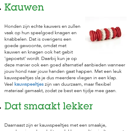
t
e
Kauwen
n
K
Honden zijn echte kauwers en zullen
n
vaak op hun speelgoed knagen en
a
a
knabbelen. Dat is overigens een
g
goede gewoonte, omdat met
d
kauwen en knagen ook het gebit
i
'gepoetst' wordt. Daarbij kun je op
e
deze manier ook een goed alternatief aanbieden wanneer
r
e
jouw hond naar jouw handen gaat happen. Met een leuk
n
kauwspeeltjes sla je dus meerdere vliegen in een klap.
Veel
kauwspeeltjes
zijn van duurzaam, maar flexibel
V
materiaal gemaakt, zodat ze best een tijdje mee gaan.
o
g
e
Dat smaakt lekker
l
s
V
Daarnaast zijn er kauwspeeltjes met een smaakje,
i