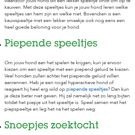
waardoor jouw hond dit een lekker speeltje vindt om op te
s
kauwen. Met deze speeltjes kun je jouw hond leren welke
s
speeltjes van hem zijn en welke niet. Bovendien is een
e
kauwspeeltje met een lekker smaakje ook nog eens een
n
heel goede beloning voor je hond.
B
o
Piepende speeltjes
e
r
d
e
Om jouw hond aan het spelen te krijgen, kun je ervoor
r
kiezen om een speeltje met een piepend geluid te kiezen.
i
Veel honden zullen achter het piepende geluid willen
j
aanrennen. Heb je een nogal hyperactieve hond of
B
reageert hij heel erg wild op
piepende speeltjes
? Dan kun
l
je deze beter niet geven. Hij zal namelijk net zo lang bijten
o
totdat het piepje uit het speeltje is. Speel samen met het
g
piepspeeltje en leg het na het spelen weg.
W
i
Snoepjes zoektocht
n
k