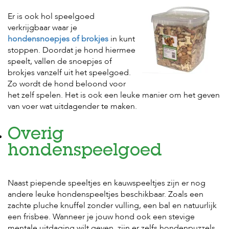
e
l
Er is ook hol speelgoed
s
verkrijgbaar waar je
hondensnoepjes of brokjes
in kunt
W
stoppen. Doordat je hond hiermee
e
b
speelt, vallen de snoepjes of
s
brokjes vanzelf uit het speelgoed.
h
Zo wordt de hond beloond voor
o
het zelf spelen. Het is ook een leuke manier om het geven
p
van voer wat uitdagender te maken.
K
l
Overig
a
n
hondenspeelgoed
t
e
n
s
Naast piepende speeltjes en kauwspeeltjes zijn er nog
e
andere leuke hondenspeeltjes beschikbaar. Zoals een
r
zachte pluche knuffel zonder vulling, een bal en natuurlijk
v
een frisbee. Wanneer je jouw hond ook een stevige
i
mentale uitdaging wilt geven, zijn er zelfs hondenpuzzels