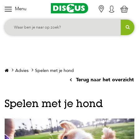
Menu
K
i
e
s
j
e
c
Advies
Spelen met je hond
a
Terug naar het overzicht
t
e
g
Spelen met je hond
o
r
i
e