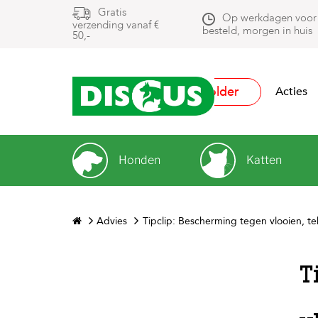
Gratis
Op werkdagen voor
verzending vanaf €
besteld, morgen in huis
50,-
Folder
Acties
Honden
Katten
Advies
Tipclip: Bescherming tegen vlooien, t
T