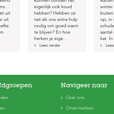
ekend
Kunnen honden het
Katten
ers.
eigenlijk ook koud
winter
et uit
hebben? Hebben ze
buiten
r uit
net als ons extra hulp
op; in
efte.
nodig om goed warm
schuil
om
te blijven? En hoe
aantal
herken je eige...
kat. In 
Lees verder
Lees
fdgroepen
Navigeer naar
den
Over ons
ten
Onze merken