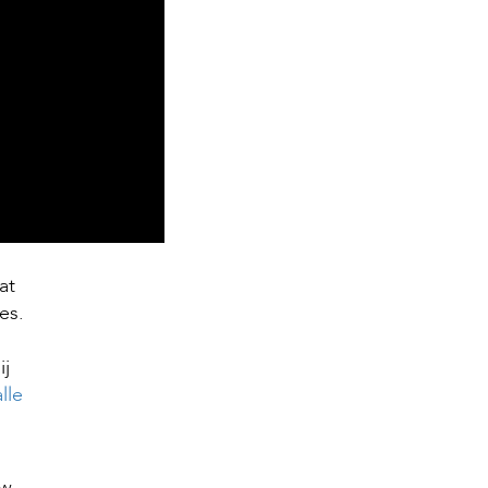
at
es.
ij
lle
uw