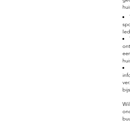
hui
spo
Ied
ont
een
hui
inf
ver
bij
Wil
on
buu