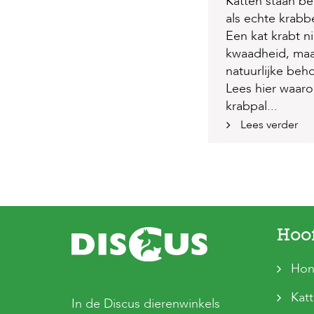
Katten staan b
als echte krabb
Een kat krabt ni
kwaadheid, maa
natuurlijke beho
Lees hier waar
krabpal...
Lees verder
Hoo
Hon
Kat
In de Discus dierenwinkels