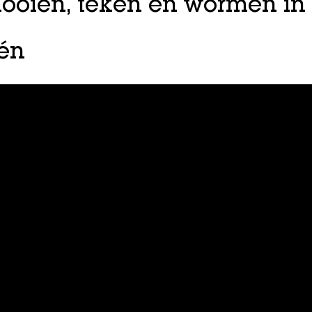
looien, teken en wormen in
én