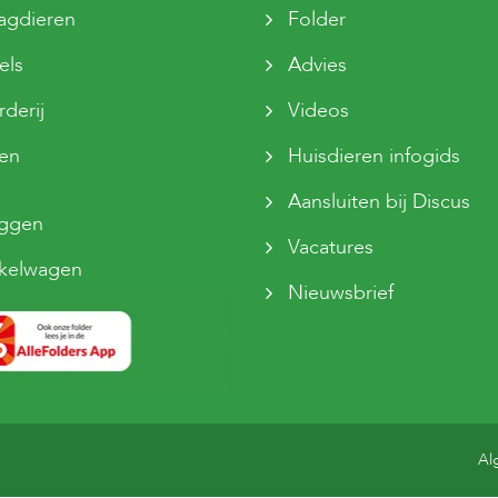
agdieren
Folder
els
Advies
derij
Videos
sen
Huisdieren infogids
Aansluiten bij Discus
oggen
Vacatures
kelwagen
Nieuwsbrief
Al