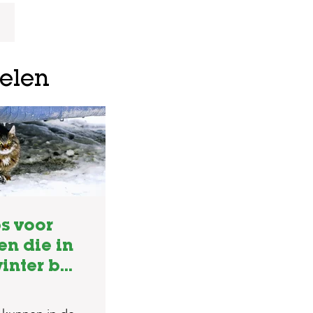
kelen
ps voor
en die in
inter b...