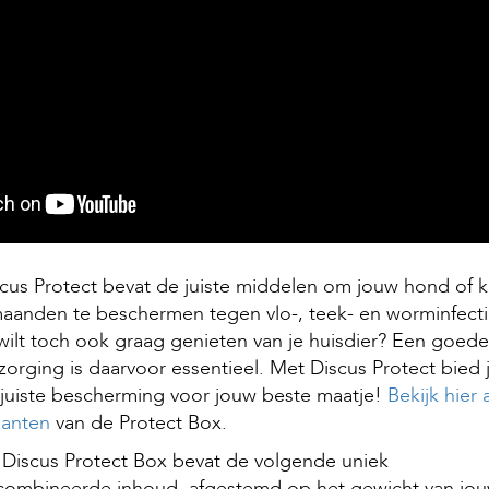
cus Protect bevat de juiste middelen om jouw hond of k
aanden te beschermen tegen vlo-, teek- en worminfecti
 wilt toch ook graag genieten van je huisdier? Een goede
zorging is daarvoor essentieel. Met Discus Protect bied j
juiste bescherming voor jouw beste maatje!
Bekijk hier a
ianten
van de Protect Box.
Discus Protect Box bevat de volgende uniek
combineerde inhoud, afgestemd op het gewicht van jo