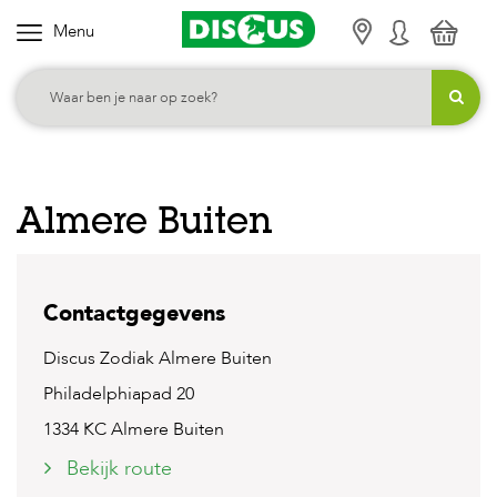
Menu
K
i
e
s
j
e
Almere Buiten
c
a
t
Contactgegevens
e
g
Discus Zodiak Almere Buiten
o
Philadelphiapad 20
r
1334 KC Almere Buiten
i
Bekijk route
e