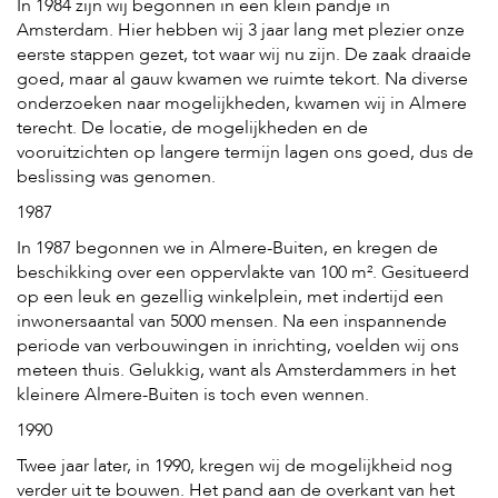
c
In 1984 zijn wij begonnen in een klein pandje in
e
Amsterdam. Hier hebben wij 3 jaar lang met plezier onze
eerste stappen gezet, tot waar wij nu zijn. De zaak draaide
goed, maar al gauw kwamen we ruimte tekort. Na diverse
onderzoeken naar mogelijkheden, kwamen wij in Almere
terecht. De locatie, de mogelijkheden en de
vooruitzichten op langere termijn lagen ons goed, dus de
beslissing was genomen.
1987
In 1987 begonnen we in Almere-Buiten, en kregen de
beschikking over een oppervlakte van 100 m². Gesitueerd
op een leuk en gezellig winkelplein, met indertijd een
inwonersaantal van 5000 mensen. Na een inspannende
periode van verbouwingen in inrichting, voelden wij ons
meteen thuis. Gelukkig, want als Amsterdammers in het
kleinere Almere-Buiten is toch even wennen.
1990
Twee jaar later, in 1990, kregen wij de mogelijkheid nog
verder uit te bouwen. Het pand aan de overkant van het