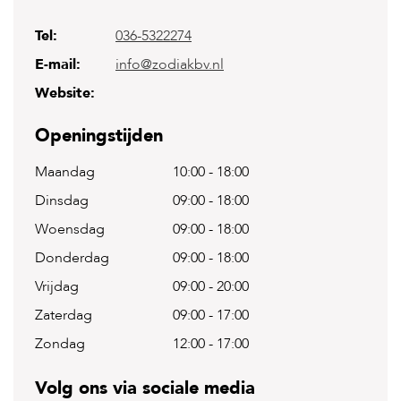
Tel:
036-5322274
H
o
E-mail:
info@zodiakbv.nl
m
e
Website:
F
Openingstijden
o
l
Maandag
10:00
-
18:00
d
e
Dinsdag
09:00
-
18:00
r
Woensdag
09:00
-
18:00
H
o
Donderdag
09:00
-
18:00
n
Vrijdag
09:00
-
20:00
d
e
Zaterdag
09:00
-
17:00
n
Zondag
12:00
-
17:00
K
a
Volg ons via sociale media
t