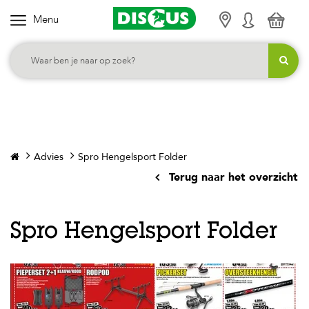
Menu
K
i
e
s
j
e
c
Advies
Spro Hengelsport Folder
a
Terug naar het overzicht
t
e
g
Spro Hengelsport Folder
o
r
i
e