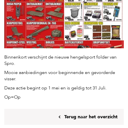
H
o
m
e
F
o
l
d
Binnenkort verschijnt de nieuwe hengelsport folder van
e
Spro.
r
Mooie aanbiedingen voor beginnende en gevorderde
H
visser.
o
n
Deze actie begint op 1 mei en is geldig tot 31 Juli.
d
Op=Op
e
n
K
Terug naar het overzicht
a
t