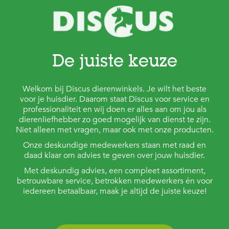
s
s
e
n
B
De juiste keuze
o
e
r
Welkom bij Discus dierenwinkels. Je wilt het beste
d
voor je huisdier. Daarom staat Discus voor service en
e
professionaliteit en wij doen er alles aan om jou als
r
dierenliefhebber zo goed mogelijk van dienst te zijn.
i
j
Niet alleen met vragen, maar ook met onze producten.
Onze deskundige medewerkers staan met raad en
B
daad klaar om advies te geven over jouw huisdier.
l
o
Met deskundig advies, een compleet assortiment,
g
betrouwbare service, betrokken medewerkers én voor
iedereen betaalbaar, maak je altijd de juiste keuze!
W
i
n
k