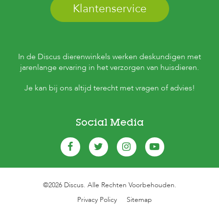
e
Klantenservice
l
s
W
e
In de Discus dierenwinkels werken deskundigen met
b
s
jarenlange ervaring in het verzorgen van huisdieren.
h
o
Je kan bij ons altijd terecht met vragen of advies!
p
K
l
Social Media
a
n
t
e
n
s
e
©2026 Discus. Alle Rechten Voorbehouden.
r
Privacy Policy
Sitemap
v
i