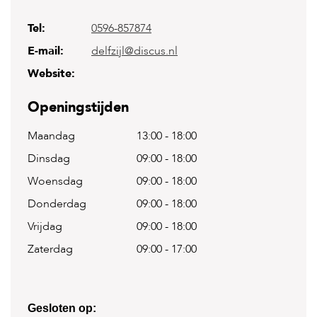
Tel:
0596-857874
H
o
E-mail:
delfzijl@discus.nl
m
e
Website:
F
Openingstijden
o
l
Maandag
13:00
-
18:00
d
e
Dinsdag
09:00
-
18:00
r
Woensdag
09:00
-
18:00
H
o
Donderdag
09:00
-
18:00
n
Vrijdag
09:00
-
18:00
d
e
Zaterdag
09:00
-
17:00
n
K
a
t
Gesloten op: