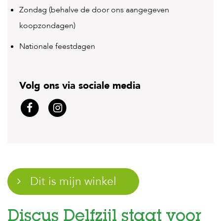
t
Zondag (behalve de door ons aangegeven
e
n
koopzondagen)
K
Nationale feestdagen
n
a
a
g
d
Volg ons via sociale media
i
e
r
e
n
V
o
g
e
l
s
V
Discus Delfzijl staat voor
i