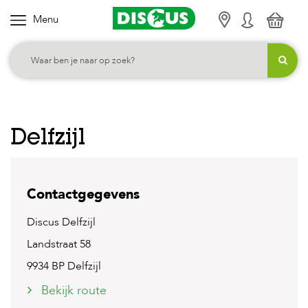
Menu
K
i
e
s
j
e
Delfzijl
c
a
t
Contactgegevens
e
g
Discus Delfzijl
o
Landstraat 58
r
9934 BP Delfzijl
i
Bekijk route
e