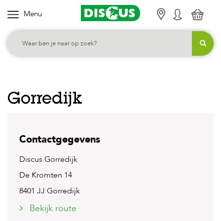
Menu
K
i
e
s
j
e
Gorredijk
c
a
t
Contactgegevens
e
g
Discus Gorredijk
o
De Kromten 14
r
8401 JJ Gorredijk
i
Bekijk route
e