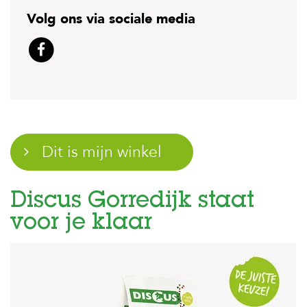
t
e
Volg ons via sociale media
n
K
n
a
a
g
d
i
e
r
e
n
Discus Gorredijk staat
V
o
voor je klaar
g
e
l
s
V
i