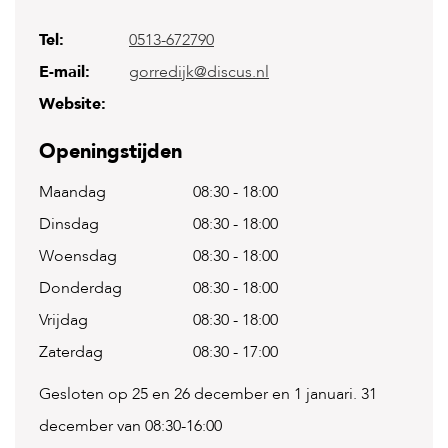
Tel:
0513-672790
H
o
E-mail:
gorredijk@discus.nl
m
e
Website:
F
Openingstijden
o
l
Maandag
08:30
-
18:00
d
e
Dinsdag
08:30
-
18:00
r
Woensdag
08:30
-
18:00
H
o
Donderdag
08:30
-
18:00
n
Vrijdag
08:30
-
18:00
d
e
Zaterdag
08:30
-
17:00
n
Gesloten op 25 en 26 december en 1 januari. 31
K
a
december van 08:30-16:00
t