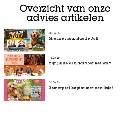
t
e
Overzicht van onze
n
advies artikelen
K
n
a
30.06.26
a
Nieuwe maandactie Juli
g
d
i
16.06.26
e
r
Zijn jullie al klaar voor het WK?
e
n
16.06.26
V
Zomerpret begint met een ijsje!
o
g
e
l
s
V
i