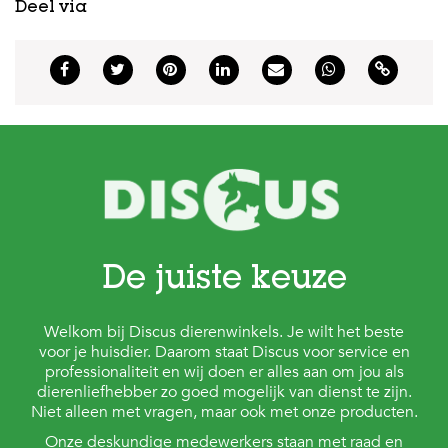
Deel via
s
s
e
n
B
o
e
r
d
e
r
i
j
De juiste keuze
B
l
o
Welkom bij Discus dierenwinkels. Je wilt het beste
g
voor je huisdier. Daarom staat Discus voor service en
professionaliteit en wij doen er alles aan om jou als
W
dierenliefhebber zo goed mogelijk van dienst te zijn.
i
Niet alleen met vragen, maar ook met onze producten.
n
k
Onze deskundige medewerkers staan met raad en