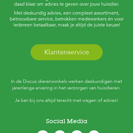
e
daad klaar om advies te geven over jouw huisdier.
l
Met deskundig advies, een compleet assortiment,
s
betrouwbare service, betrokken medewerkers én voor
W
iedereen betaalbaar, maak je altijd de juiste keuze!
e
b
s
h
Klantenservice
o
p
K
l
a
In de Discus dierenwinkels werken deskundigen met
n
jarenlange ervaring in het verzorgen van huisdieren.
t
e
Je kan bij ons altijd terecht met vragen of advies!
n
s
e
r
v
Social Media
i