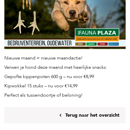
H
o
m
e
F
o
l
d
Nieuwe maand = nieuwe maandactie!
e
r
Verwen je hond deze maand met heerlijke snacks:
Gepofte kippenpoten 600 g – nu voor €8,99
H
o
Kipwokkel 15 stuks – nu voor €14,99
n
d
Perfect als tussendoortje of beloning!
e
n
Terug naar het overzicht
K
a
t