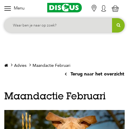
Menu
K
i
e
s
j
e
c
Advies
Maandactie Februari
a
Terug naar het overzicht
t
e
g
Maandactie Februari
o
r
i
e