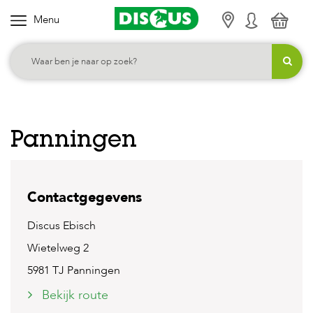
Menu
K
i
e
s
j
e
Panningen
c
a
t
Contactgegevens
e
g
Discus Ebisch
o
Wietelweg 2
r
5981 TJ Panningen
i
Bekijk route
e