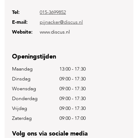
Tel:
015-3699852
H
o
E-mail:
pijnacker@discus.nl
m
e
Website:
www.discus.nl
F
o
l
Openingstijden
d
e
Maandag
13:00
-
17:30
r
Dinsdag
09:00
-
17:30
H
o
Woensdag
09:00
-
17:30
n
Donderdag
09:00
-
17:30
d
e
Vrijdag
09:00
-
17:30
n
Zaterdag
09:00
-
17:00
K
a
Volg ons via sociale media
t