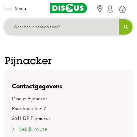
Menu
K
i
e
s
j
e
Pijnacker
c
a
t
Contactgegevens
e
g
Discus Pijnacker
o
Raadhuisplein 7
r
2641 DR Pijnacker
i
Bekijk route
e