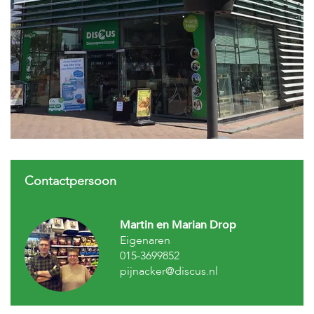
s
s
e
n
B
o
e
r
d
e
r
i
j
Contactpersoon
B
l
Martin en Marian Drop
o
Eigenaren
g
015-3699852
W
pijnacker@discus.nl
i
n
k