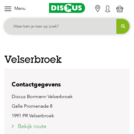
Menu
K
i
e
s
j
e
Velserbroek
c
a
t
Contactgegevens
e
g
Discus Bormann Velserbroek
o
Galle Promenade 8
r
1991 PR Velserbroek
i
Bekijk route
e