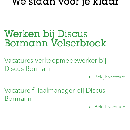
c
We staan voor je klaar
e
Werken bij Discus
Bormann Velserbroek
Vacatures verkoopmedewerker bij
Discus Bormann
Bekijk vacature
Vacature filiaalmanager bij Discus
Bormann
Bekijk vacature