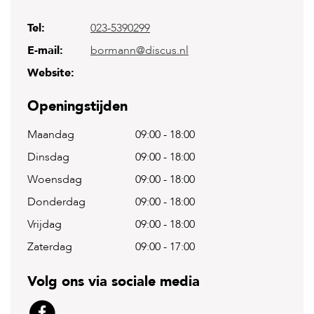
Tel:
023-5390299
H
o
E-mail:
bormann@discus.nl
m
e
Website:
F
Openingstijden
o
l
Maandag
09:00
-
18:00
d
e
Dinsdag
09:00
-
18:00
r
Woensdag
09:00
-
18:00
H
o
Donderdag
09:00
-
18:00
n
Vrijdag
09:00
-
18:00
d
e
Zaterdag
09:00
-
17:00
n
K
Volg ons via sociale media
a
t