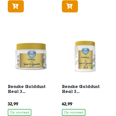
t
e
In winkelmandje
In winkelmandje
n
K
n
a
a
g
d
i
e
r
e
n
V
o
g
Renske Golddust
Renske Golddust
e
Heal 3
Heal 3
l
Voedingssupplemen
Voedingssupplemen
s
t Spier en Gewricht
t Spier en Gewricht
32,99
42,99
250 gram
500 gram
V
Op voorraad
Op voorraad
i