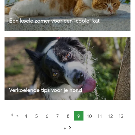
Een koele zomer voor een 'coole' kat
Verkoelende tips voor je hond
«
4
5
6
7
8
9
10
11
12
13
»