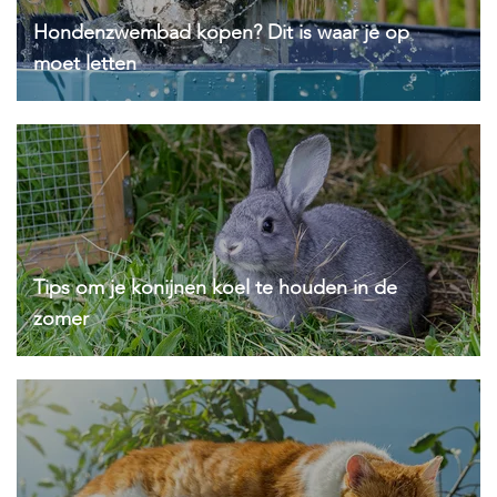
c
e
Hondenzwembad kopen? Dit is waar je op
moet letten
Tips om je konijnen koel te houden in de
zomer