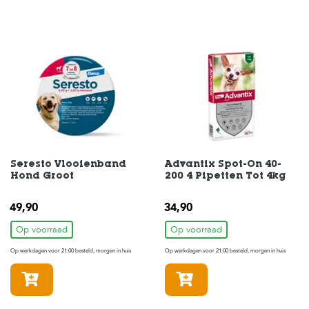
H
o
m
e
F
o
l
d
e
r
Seresto Vlooienband
Advantix Spot-On 40-
Hond Groot
200 4 Pipetten Tot 4kg
H
o
49,90
34,90
n
d
Op voorraad
Op voorraad
e
n
Op werkdagen voor 21:00 besteld, morgen in huis
Op werkdagen voor 21:00 besteld, morgen in huis
K
In winkelmandje
In winkelmandje
a
t