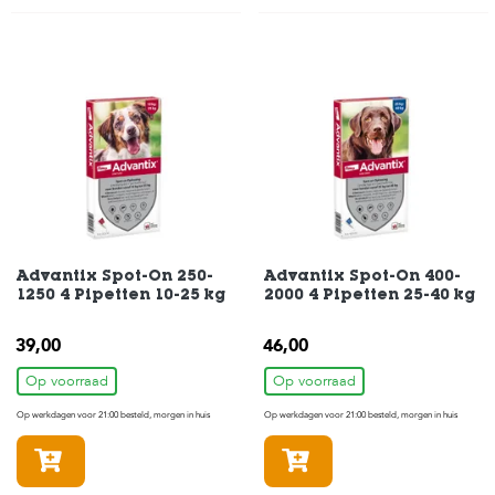
t
e
n
K
n
a
a
g
d
i
e
r
e
Advantix Spot-On 250-
Advantix Spot-On 400-
n
1250 4 Pipetten 10-25 kg
2000 4 Pipetten 25-40 kg
V
39,00
46,00
o
g
Op voorraad
Op voorraad
e
l
Op werkdagen voor 21:00 besteld, morgen in huis
Op werkdagen voor 21:00 besteld, morgen in huis
s
In winkelmandje
In winkelmandje
V
i