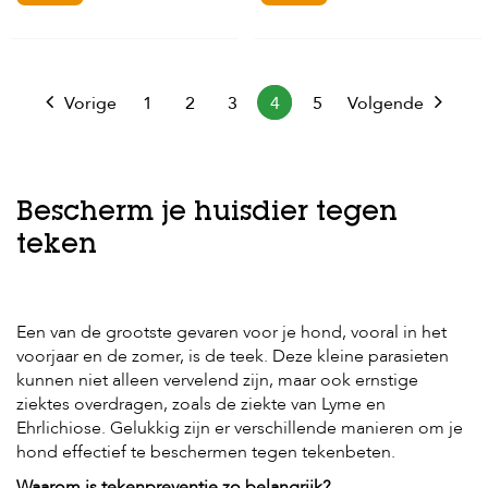
e
l
s
W
Vorige
1
2
3
4
5
Volgende
e
b
s
h
o
p
Bescherm je huisdier tegen
teken
K
l
a
n
t
Een van de grootste gevaren voor je hond, vooral in het
e
voorjaar en de zomer, is de teek. Deze kleine parasieten
n
kunnen niet alleen vervelend zijn, maar ook ernstige
s
ziektes overdragen, zoals de ziekte van Lyme en
e
r
Ehrlichiose. Gelukkig zijn er verschillende manieren om je
v
hond effectief te beschermen tegen tekenbeten.
i
Waarom is tekenpreventie zo belangrijk?