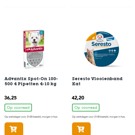
s
s
e
n
B
o
e
r
d
e
r
i
j
Advantix Spot-On 100-
Seresto Vlooienband
500 4 Pipetten 4-10 kg
Kat
B
l
36,25
42,20
o
g
Op voorraad
Op voorraad
W
Op werkdagen voor 21:00 besteld, morgen in huis
Op werkdagen voor 21:00 besteld, morgen in huis
i
n
In winkelmandje
In winkelmandje
k