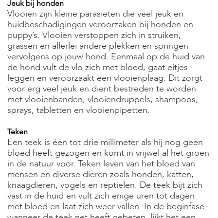
Jeuk bij honden
Vlooien zijn kleine parasieten die veel jeuk en
huidbeschadigingen veroorzaken bij honden en
puppy’s. Vlooien verstoppen zich in struiken,
grassen en allerlei andere plekken en springen
vervolgens op jouw hond. Eenmaal op de huid van
de hond vult de vlo zich met bloed, gaat eitjes
leggen en veroorzaakt een vlooienplaag. Dit zorgt
voor erg veel jeuk en dient bestreden te worden
met vlooienbanden, vlooiendruppels, shampoos,
sprays, tabletten en vlooienpipetten.
Teken
Een teek is één tot drie millimeter als hij nog geen
bloed heeft gezogen en komt in vrijwel al het groen
in de natuur voor. Teken leven van het bloed van
mensen en diverse dieren zoals honden, katten,
knaagdieren, vogels en reptielen. De teek bijt zich
vast in de huid en vult zich enige uren tot dagen
met bloed en laat zich weer vallen. In de beginfase
wanneer de teek net heeft gebeten, lijkt het een