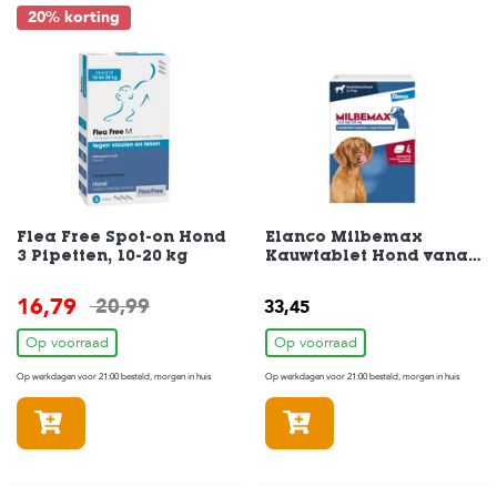
20% korting
Flea Free Spot-on Hond
Elanco Milbemax
3 Pipetten, 10-20 kg
Kauwtablet Hond vanaf
5kg - 4 tabletten
16,79
20,99
33,45
Op voorraad
Op voorraad
Op werkdagen voor 21:00 besteld, morgen in huis
Op werkdagen voor 21:00 besteld, morgen in huis
In winkelmandje
In winkelmandje