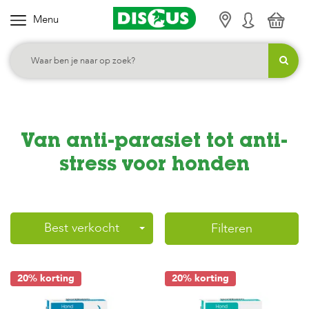
Menu
K
i
e
s
j
e
Van anti-parasiet tot anti-
c
a
stress voor honden
t
e
g
Best verkocht
Filteren
o
r
i
20% korting
20% korting
e