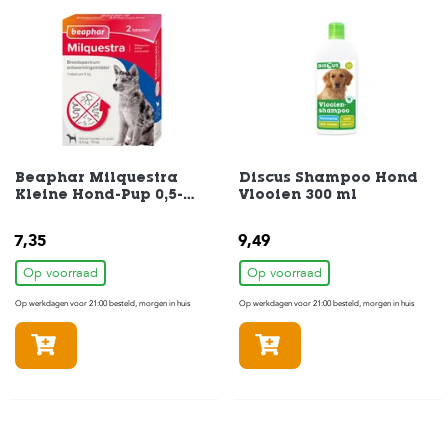
s
s
e
n
B
o
e
r
d
Beaphar Milquestra
Discus Shampoo Hond
e
Kleine Hond-Pup 0,5-
Vlooien 300 ml
r
10kg 2-Tabletten
i
7,35
9,49
j
Op voorraad
Op voorraad
B
Op werkdagen voor 21:00 besteld, morgen in huis
Op werkdagen voor 21:00 besteld, morgen in huis
l
o
In winkelmandje
In winkelmandje
g
W
i
n
k