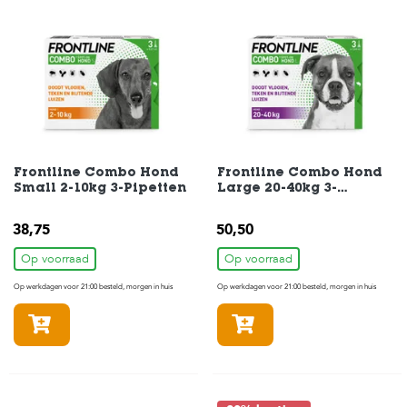
e
l
s
W
e
b
s
h
o
p
Frontline Combo Hond
Frontline Combo Hond
Small 2-10kg 3-Pipetten
Large 20-40kg 3-
Pipetten
K
l
38,75
50,50
a
n
Op voorraad
Op voorraad
t
e
Op werkdagen voor 21:00 besteld, morgen in huis
Op werkdagen voor 21:00 besteld, morgen in huis
n
In winkelmandje
In winkelmandje
s
e
r
v
i