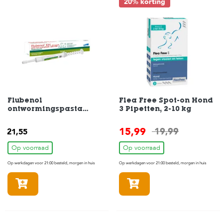
c
20% korting
e
Flubenol
Flea Free Spot-on Hond
ontwormingspasta
3 Pipetten, 2-10 kg
hond/kat 7,8ml
15,99
19,99
21,55
Op voorraad
Op voorraad
Op werkdagen voor 21:00 besteld, morgen in huis
Op werkdagen voor 21:00 besteld, morgen in huis
In winkelmandje
In winkelmandje