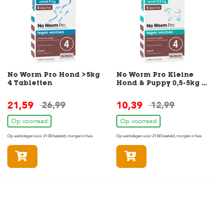
H
o
m
e
F
o
No Worm Pro Hond >5kg
No Worm Pro Kleine
4 Tabletten
Hond & Puppy 0,5-5kg 4
l
Tabletten
d
e
21,59
10,39
26,99
12,99
r
Op voorraad
Op voorraad
H
Op werkdagen voor 21:00 besteld, morgen in huis
Op werkdagen voor 21:00 besteld, morgen in huis
o
n
In winkelmandje
In winkelmandje
d
e
n
K
a
t