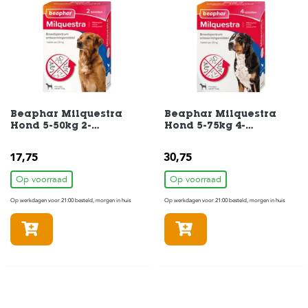
t
e
n
K
n
a
a
g
d
Beaphar Milquestra
Beaphar Milquestra
i
Hond 5-50kg 2-
Hond 5-75kg 4-
Tabletten
Tabletten
e
r
17,75
30,75
e
n
Op voorraad
Op voorraad
Op werkdagen voor 21:00 besteld, morgen in huis
Op werkdagen voor 21:00 besteld, morgen in huis
V
o
In winkelmandje
In winkelmandje
g
e
l
s
V
i