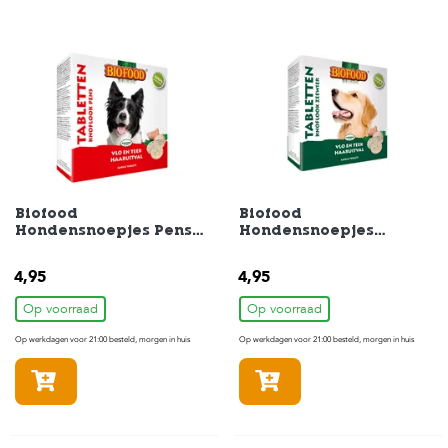
Biofood
Biofood
Hondensnoepjes Pens
Hondensnoepjes
Anti-Vlo 55 stuks
Zeewier Anti-Vlo 55
stuks
4,95
4,95
Op voorraad
Op voorraad
Op werkdagen voor 21:00 besteld, morgen in huis
Op werkdagen voor 21:00 besteld, morgen in huis
In winkelmandje
In winkelmandje