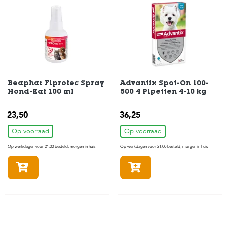
t
e
n
K
n
a
a
g
d
Beaphar Fiprotec Spray
Advantix Spot-On 100-
i
Hond-Kat 100 ml
500 4 Pipetten 4-10 kg
e
r
23,50
36,25
e
n
Op voorraad
Op voorraad
Op werkdagen voor 21:00 besteld, morgen in huis
Op werkdagen voor 21:00 besteld, morgen in huis
V
o
In winkelmandje
In winkelmandje
g
e
l
s
V
i