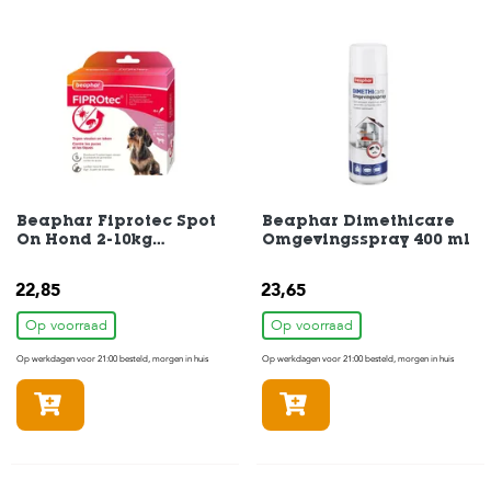
c
e
Beaphar Fiprotec Spot
Beaphar Dimethicare
On Hond 2-10kg
Omgevingsspray 400 ml
4Pipetten
22,85
23,65
Op voorraad
Op voorraad
Op werkdagen voor 21:00 besteld, morgen in huis
Op werkdagen voor 21:00 besteld, morgen in huis
In winkelmandje
In winkelmandje