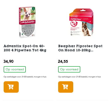
e
l
s
W
e
b
s
h
o
p
Advantix Spot-On 40-
Beaphar Fiprotec Spot
200 4 Pipetten Tot 4kg
On Hond 10-20kg
4Pipetten
K
l
34,90
24,55
a
n
Op voorraad
Op voorraad
t
e
Op werkdagen voor 21:00 besteld, morgen in huis
Op werkdagen voor 21:00 besteld, morgen in huis
n
In winkelmandje
In winkelmandje
s
e
r
v
i