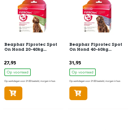
H
o
m
e
F
o
Beaphar Fiprotec Spot
Beaphar Fiprotec Spot
On Hond 20-40kg
On Hond 40-60kg
l
4Pipetten
4Pipetten
d
e
27,95
31,95
r
Op voorraad
Op voorraad
H
Op werkdagen voor 21:00 besteld, morgen in huis
Op werkdagen voor 21:00 besteld, morgen in huis
o
n
In winkelmandje
In winkelmandje
d
e
n
K
a
t