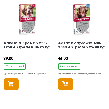
s
s
e
n
B
o
e
r
d
Advantix Spot-On 250-
Advantix Spot-On 400-
e
1250 4 Pipetten 10-25 kg
2000 4 Pipetten 25-40 kg
r
i
39,00
46,00
j
Op voorraad
Op voorraad
B
Op werkdagen voor 21:00 besteld, morgen in huis
Op werkdagen voor 21:00 besteld, morgen in huis
l
o
In winkelmandje
In winkelmandje
g
W
i
n
k