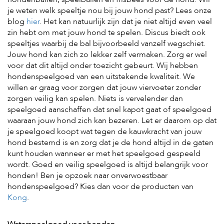
t
je weten welk speeltje nou bij jouw hond past? Lees onze
e
n
blog
hier
. Het kan natuurlijk zijn dat je niet altijd even veel
zin hebt om met jouw hond te spelen. Discus biedt ook
K
speeltjes waarbij de bal bijvoorbeeld vanzelf wegschiet.
n
Jouw hond kan zich zo lekker zelf vermaken. Zorg er wel
a
voor dat dit altijd onder toezicht gebeurt. Wij hebben
a
g
hondenspeelgoed van een uitstekende kwaliteit. We
d
willen er graag voor zorgen dat jouw viervoeter zonder
i
zorgen veilig kan spelen. Niets is vervelender dan
e
speelgoed aanschaffen dat snel kapot gaat of speelgoed
r
waaraan jouw hond zich kan bezeren. Let er daarom op dat
e
n
je speelgoed koopt wat tegen de kauwkracht van jouw
hond bestemd is en zorg dat je de hond altijd in de gaten
V
kunt houden wanneer er met het speelgoed gespeeld
o
wordt. Goed en veilig speelgoed is altijd belangrijk voor
g
honden! Ben je opzoek naar onverwoestbaar
e
l
hondenspeelgoed? Kies dan voor de producten van
s
Kong
.
V
i