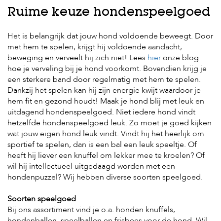
Ruime keuze hondenspeelgoed
H
o
Het is belangrijk dat jouw hond voldoende beweegt. Door
m
met hem te spelen, krijgt hij voldoende aandacht,
e
beweging en verveelt hij zich niet! Lees
hier
onze blog
hoe je verveling bij je hond voorkomt. Bovendien krijg je
F
o
een sterkere band door regelmatig met hem te spelen.
l
Dankzij het spelen kan hij zijn energie kwijt waardoor je
d
hem fit en gezond houdt! Maak je hond blij met leuk en
e
uitdagend hondenspeelgoed. Niet iedere hond vindt
r
hetzelfde hondenspeelgoed leuk. Zo moet je goed kijken
H
wat jouw eigen hond leuk vindt. Vindt hij het heerlijk om
o
sportief te spelen, dan is een bal een leuk speeltje. Of
n
heeft hij liever een knuffel om lekker mee te kroelen? Of
d
wil hij intellectueel uitgedaagd worden met een
e
hondenpuzzel? Wij hebben diverse soorten speelgoed.
n
K
Soorten speelgoed
a
Bij ons assortiment vind je o.a. honden knuffels,
t
hondenballen, speelballen en frisbees voor de hond. Wil