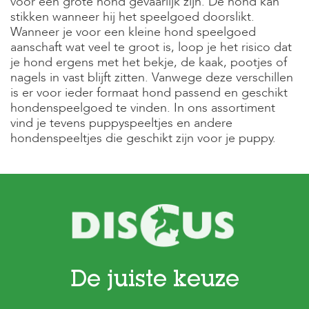
voor een grote hond gevaarlijk zijn. De hond kan
e
stikken wanneer hij het speelgoed doorslikt.
l
s
Wanneer je voor een kleine hond speelgoed
aanschaft wat veel te groot is, loop je het risico dat
W
je hond ergens met het bekje, de kaak, pootjes of
e
nagels in vast blijft zitten. Vanwege deze verschillen
b
is er voor ieder formaat hond passend en geschikt
s
hondenspeelgoed te vinden. In ons assortiment
h
o
vind je tevens puppyspeeltjes en andere
p
hondenspeeltjes die geschikt zijn voor je puppy.
K
l
a
n
t
e
n
s
e
r
De juiste keuze
v
i