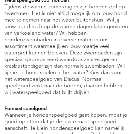
Waterspeelgoed voor honden
s
Tijdens de warme zomerdagen zijn honden dol op
s
zwemmen. Het is niet altijd mogelijk om jouw hond
e
mee te nemen naar het water buitenshuis. Wil jij
n
jouw hond toch op de warme dagen laten genieten
B
van verkoelend water? Wij hebben
o
hondenzwembaden in diverse maten in ons
e
assortiment waarmee jij en jouw maatje veel
r
waterpret kunnen beleven. Deze zwembaden zijn
d
speciaal geprepareerd waardoor ze steviger en
e
r
krasbestendiger zijn dan normale zwembaden. Wil
i
jij met je hond spelen in het water? Kies dan voor
j
het waterspeelgoed van Discus. Normaal
speelgoed zinkt naar de bodem, daarom hebben
B
wij waterspeelgoed dat blijft drijven.
l
o
g
Formaat speelgoed
Wanneer je hondenspeelgoed gaat kopen, moet je
W
i
goed opletten dat je de juiste maat speelgoed
n
aanschaft. Te klein hondenspeelgoed kan namelijk
k