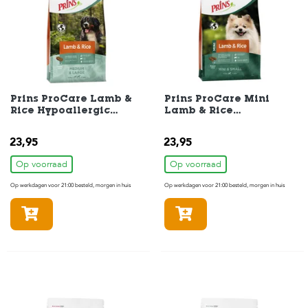
s
s
e
n
B
o
e
Prins ProCare Lamb &
Prins ProCare Mini
r
Rice Hypoallergic
Lamb & Rice
d
Hondenvoer 3 kg
Hypoallergic
e
Hondenvoer 3 kg
23,95
23,95
r
i
Op voorraad
Op voorraad
j
Op werkdagen voor 21:00 besteld, morgen in huis
Op werkdagen voor 21:00 besteld, morgen in huis
B
l
In winkelmandje
In winkelmandje
o
g
W
i
n
k