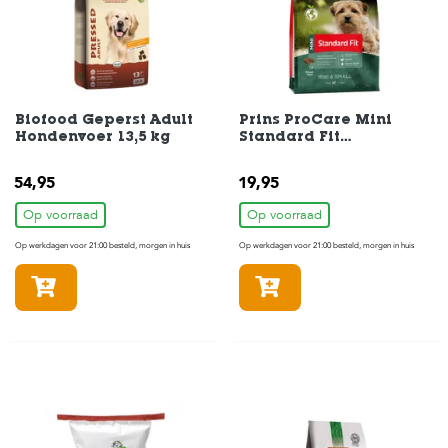
H
o
m
e
Biofood Geperst Adult
Prins ProCare Mini
F
Hondenvoer 13,5 kg
Standard Fit
o
Hondenbrokken 3 kg
l
54,95
19,95
d
e
Op voorraad
Op voorraad
r
Op werkdagen voor 21:00 besteld, morgen in huis
Op werkdagen voor 21:00 besteld, morgen in huis
H
In winkelmandje
In winkelmandje
o
n
d
e
n
K
a
t