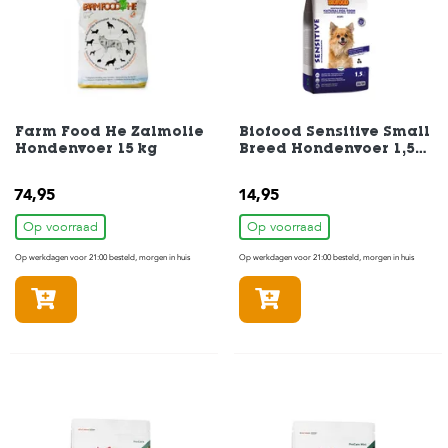
t
e
n
K
n
a
a
Farm Food He Zalmolie
Biofood Sensitive Small
g
Hondenvoer 15 kg
Breed Hondenvoer 1,5
d
kg
i
74,95
14,95
e
r
Op voorraad
Op voorraad
e
n
Op werkdagen voor 21:00 besteld, morgen in huis
Op werkdagen voor 21:00 besteld, morgen in huis
In winkelmandje
In winkelmandje
V
o
g
e
l
s
V
i