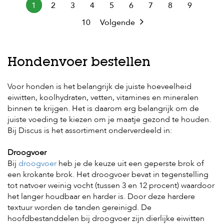
1
2
3
4
5
6
7
8
9
10
Volgende
Hondenvoer bestellen
Voor honden is het belangrijk de juiste hoeveelheid
eiwitten, koolhydraten, vetten, vitamines en mineralen
binnen te krijgen. Het is daarom erg belangrijk om de
juiste voeding te kiezen om je maatje gezond te houden.
Bij Discus is het assortiment onderverdeeld in:
Droogvoer
Bij
droogvoer
heb je de keuze uit een geperste brok of
een krokante brok. Het droogvoer bevat in tegenstelling
tot natvoer weinig vocht (tussen 3 en 12 procent) waardoor
het langer houdbaar en harder is. Door deze hardere
textuur worden de tanden gereinigd. De
hoofdbestanddelen bij droogvoer zijn dierlijke eiwitten