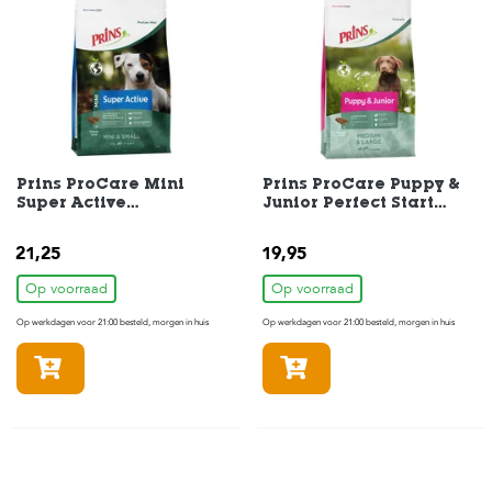
c
e
Prins ProCare Mini
Prins ProCare Puppy &
Super Active
Junior Perfect Start
Hondenvoer 3 kg
Hondenvoer 3 kg
21,25
19,95
Op voorraad
Op voorraad
Op werkdagen voor 21:00 besteld, morgen in huis
Op werkdagen voor 21:00 besteld, morgen in huis
In winkelmandje
In winkelmandje