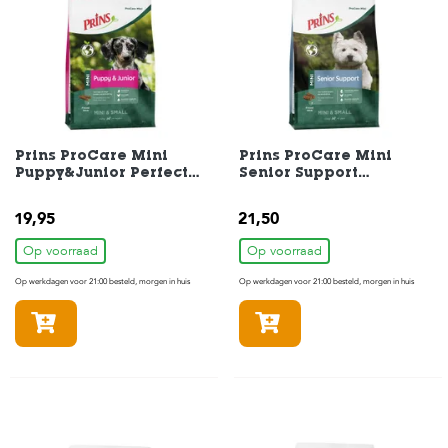
e
l
s
W
e
b
s
h
Prins ProCare Mini
Prins ProCare Mini
o
Puppy&Junior Perfect
Senior Support
p
Start Hondenvoer 3 kg
Hondenvoer 3 kg
19,95
21,50
K
l
Op voorraad
Op voorraad
a
n
Op werkdagen voor 21:00 besteld, morgen in huis
Op werkdagen voor 21:00 besteld, morgen in huis
t
e
In winkelmandje
In winkelmandje
n
s
e
r
v
i