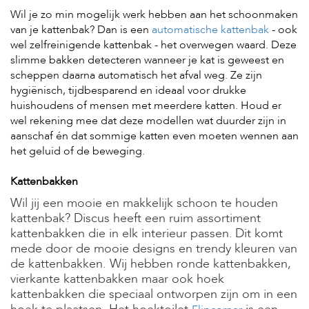
Wil je zo min mogelijk werk hebben aan het schoonmaken
van je kattenbak? Dan is een
automatische kattenbak
- ook
H
wel zelfreinigende kattenbak - het overwegen waard. Deze
o
m
slimme bakken detecteren wanneer je kat is geweest en
e
scheppen daarna automatisch het afval weg. Ze zijn
hygiënisch, tijdbesparend en ideaal voor drukke
F
huishoudens of mensen met meerdere katten. Houd er
o
wel rekening mee dat deze modellen wat duurder zijn in
l
d
aanschaf én dat sommige katten even moeten wennen aan
e
het geluid of de beweging.
r
Kattenbakken
H
o
Wil jij een mooie en makkelijk schoon te houden
n
kattenbak? Discus heeft een ruim assortiment
d
kattenbakken die in elk interieur passen.
Dit komt
e
mede door de mooie designs en trendy kleuren van
n
de kattenbakken. Wij hebben ronde kattenbakken,
K
vierkante kattenbakken maar ook hoek
a
kattenbakken die speciaal ontworpen zijn om in een
t