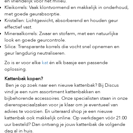
en vriendelijk voor het milieu.
e
Kleikorrels: Vaak klontvormend en makkelijk in onderhoud,
l
s
met goede geurabsorptie.
Kristallen: Lichtgewicht, absorberend en houden geur
W
effectief vast.
e
Mineraalkorrels: Zwaar en stofarm, met een natuurlijke
b
look en goede geurcontrole.
s
h
Silica: Transparante korrels die vocht snel opnemen en
o
geur langdurig neutraliseren.
p
Zo is er voor elke
kat
én elk baasje een passende
K
oplossing.
l
Kattenbak kopen?
a
n
Ben je op zoek naar een nieuwe kattenbak? Bij Discus
t
vind je een ruim assortiment kattenbakken en
e
bijbehorende accessoires. Onze specialisten staan in onze
n
dierenspeciaalzaken voor je klaar om je eventueel van
s
e
advies te voorzien. En uiteraard shop je een nieuwe
r
kattenbak ook makkelijk online. Op werkdagen vóór 21.00
v
uur besteld? Dan ontvang je jouw kattenbak de volgende
i
dag al in huis.