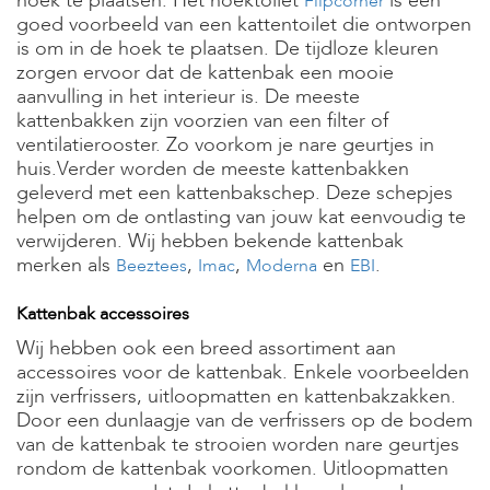
hoek te plaatsen. Het hoektoilet
is een
Flipcorner
t
goed voorbeeld van een kattentoilet die ontworpen
e
n
is om in de hoek te plaatsen. De tijdloze kleuren
zorgen ervoor dat de kattenbak een mooie
K
aanvulling in het interieur is. De meeste
n
kattenbakken zijn voorzien van een filter of
a
ventilatierooster. Zo voorkom je nare geurtjes in
a
g
huis.Verder worden de meeste kattenbakken
d
geleverd met een kattenbakschep. Deze schepjes
i
helpen om de ontlasting van jouw kat eenvoudig te
e
verwijderen. Wij hebben bekende kattenbak
r
merken als
,
,
en
.
e
Beeztees
Imac
Moderna
EBI
n
Kattenbak accessoires
V
o
Wij hebben ook een breed assortiment aan
g
accessoires voor de kattenbak. Enkele voorbeelden
e
zijn verfrissers, uitloopmatten en kattenbakzakken.
l
Door een dunlaagje van de verfrissers op de bodem
s
van de kattenbak te strooien worden nare geurtjes
rondom de kattenbak voorkomen. Uitloopmatten
V
i