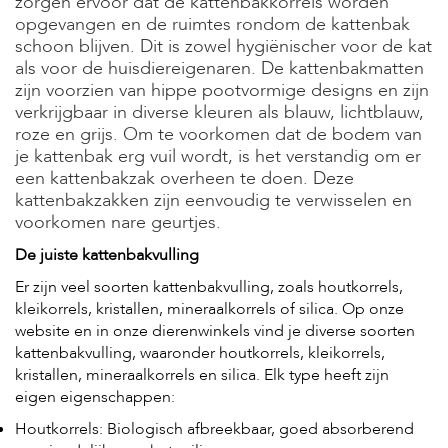
zorgen ervoor dat de kattenbakkorrels worden
s
opgevangen en de ruimtes rondom de kattenbak
s
schoon blijven. Dit is zowel hygiënischer voor de kat
e
als voor de huisdiereigenaren. De kattenbakmatten
n
zijn voorzien van hippe pootvormige designs en zijn
B
verkrijgbaar in diverse kleuren als blauw, lichtblauw,
o
roze en grijs. Om te voorkomen dat de bodem van
e
je kattenbak erg vuil wordt, is het verstandig om er
r
een kattenbakzak overheen te doen. Deze
d
e
kattenbakzakken zijn eenvoudig te verwisselen en
r
voorkomen nare geurtjes.
i
j
De juiste kattenbakvulling
Er zijn veel soorten kattenbakvulling, zoals houtkorrels,
B
kleikorrels, kristallen, mineraalkorrels of silica. Op onze
l
o
website en in onze dierenwinkels vind je diverse soorten
g
kattenbakvulling, waaronder houtkorrels, kleikorrels,
kristallen, mineraalkorrels en silica. Elk type heeft zijn
W
eigen eigenschappen:
i
n
Houtkorrels: Biologisch afbreekbaar, goed absorberend
k