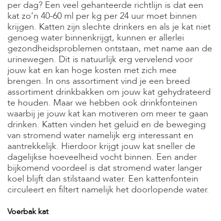
per dag? Een veel gehanteerde richtlijn is dat een
s
kat zo’n 40-60 ml per kg per 24 uur moet binnen
s
e
krijgen. Katten zijn slechte drinkers en als je kat niet
n
genoeg water binnenkrijgt, kunnen er allerlei
gezondheidsproblemen ontstaan, met name aan de
B
urinewegen. Dit is natuurlijk erg vervelend voor
o
jouw kat en kan hoge kosten met zich mee
e
r
brengen. In ons assortiment vind je een breed
d
assortiment drinkbakken om jouw kat gehydrateerd
e
te houden. Maar we hebben ook drinkfonteinen
r
waarbij je jouw kat kan motiveren om meer te gaan
i
drinken. Katten vinden het geluid en de beweging
j
van stromend water namelijk erg interessant en
B
aantrekkelijk. Hierdoor krijgt jouw kat sneller de
l
dagelijkse hoeveelheid vocht binnen. Een ander
o
bijkomend voordeel is dat stromend water langer
g
koel blijft dan stilstaand water. Een kattenfontein
circuleert en filtert namelijk het doorlopende water.
W
i
n
Voerbak kat
k