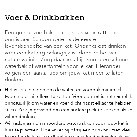
H
Voer & Drinkbakken
o
m
e
Een goede voerbak en drinkbak voor katten is
onmisbaar. Schoon water is de eerste
F
levensbehoefte van een kat. Ondanks dat drinken
o
voor een kat erg belangrijk is, doen ze het van
l
nature weinig. Zorg daarom altijd voor een schone
d
e
waterbak of waterfontein voor je kat. Hieronder
r
volgen een aantal tips om jouw kat meer te laten
drinken.
H
o
Het is aan te raden om de water- en voerbak minimaal
n
twee meter uit elkaar te zetten. Voor een kat is het namelijk
d
onnatuurlijk om water en voer dicht naast elkaar te hebben
e
staan. Ze zijn gewend om een andere plek te zoeken als ze
n
willen drinken.
K
Wij raden aan om meerdere waterbakken voor jouw kat in
a
huis te plaatsen. Hoe vaker hij of zij een drinkbak ziet, des
t
te groter de kans wordt dat jouw maatje daadwerkelijk wat