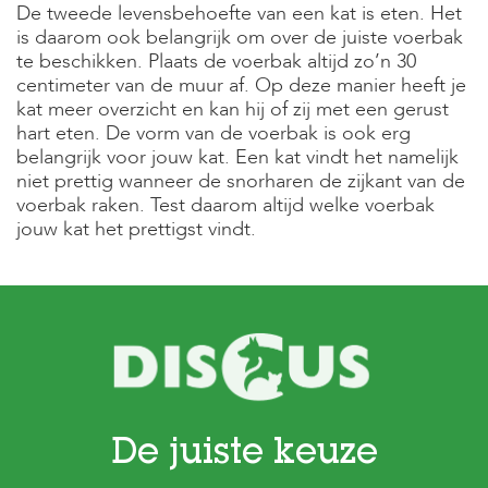
e
De tweede levensbehoefte van een kat is eten. Het
l
is daarom ook belangrijk om over de juiste voerbak
s
te beschikken. Plaats de voerbak altijd zo’n 30
centimeter van de muur af. Op deze manier heeft je
W
kat meer overzicht en kan hij of zij met een gerust
e
b
hart eten. De vorm van de voerbak is ook erg
s
belangrijk voor jouw kat. Een kat vindt het namelijk
h
niet prettig wanneer de snorharen de zijkant van de
o
voerbak raken. Test daarom altijd welke voerbak
p
jouw kat het prettigst vindt.
K
l
a
n
t
e
n
s
e
r
v
De juiste keuze
i