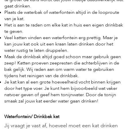
t
gaat drinken.
e
n
Plaats de waterbak of waterfontein altijd in de looproute
van je kat.
K
Het is aan te raden om elke kat in huis een eigen drinkbak
n
te geven.
a
Veel katten vinden een waterfontein erg prettig. Maar je
a
g
kan jouw kat ook uit een kraan laten drinken door het
d
water rustig te laten druppelen.
i
Maak de drinkbak altijd goed schoon maar gebruik geen
e
zeep! Katten proeven zeepresten die achterblijven in de
r
bak gelijk. Wij raden aan om warm water te gebruiken
e
n
tijdens het reinigen van de drinkbak.
Je kat kan al een grote hoeveelheid vocht binnen krijgen
V
door het type voer. Je kunt hem bijvoorbeeld wat vaker
o
natvoer geven of geef hem tonijnwater. Door de tonijn
g
smaak zal jouw kat eerder water gaan drinken!
e
l
s
Waterfontein/ Drinkbak kat
V
Jij vraagt je vast af, hoeveel moet een kat drinken
i