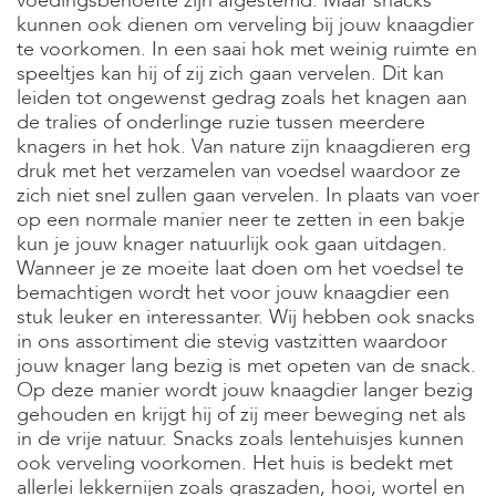
voedingsbehoefte zijn afgestemd. Maar snacks
kunnen ook dienen om verveling bij jouw knaagdier
te voorkomen. In een saai hok met weinig ruimte en
speeltjes kan hij of zij zich gaan vervelen. Dit kan
leiden tot ongewenst gedrag zoals het knagen aan
de tralies of onderlinge ruzie tussen meerdere
knagers in het hok. Van nature zijn knaagdieren erg
druk met het verzamelen van voedsel waardoor ze
zich niet snel zullen gaan vervelen. In plaats van voer
op een normale manier neer te zetten in een bakje
kun je jouw knager natuurlijk ook gaan uitdagen.
Wanneer je ze moeite laat doen om het voedsel te
bemachtigen wordt het voor jouw knaagdier een
stuk leuker en interessanter. Wij hebben ook snacks
in ons assortiment die stevig vastzitten waardoor
jouw knager lang bezig is met opeten van de snack.
Op deze manier wordt jouw knaagdier langer bezig
gehouden en krijgt hij of zij meer beweging net als
in de vrije natuur. Snacks zoals lentehuisjes kunnen
ook verveling voorkomen. Het huis is bedekt met
allerlei lekkernijen zoals graszaden, hooi, wortel en