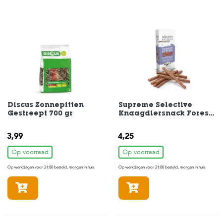
c
e
Discus Zonnepitten
Supreme Selective
Gestreept 700 gr
Knaagdiersnack Forest-
Stick 60gr
3,99
4,25
Op voorraad
Op voorraad
Op werkdagen voor 21:00 besteld, morgen in huis
Op werkdagen voor 21:00 besteld, morgen in huis
In winkelmandje
In winkelmandje