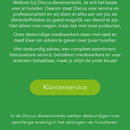
t
Welkom bij Discus dierenwinkels. Je wilt het beste
e
voor je huisdier. Daarom staat Discus voor service en
n
professionaliteit en wij doen er alles aan om jou als
dierenliefhebber zo goed mogelijk van dienst te zijn.
K
Niet alleen met vragen, maar ook met onze producten.
n
a
Onze deskundige medewerkers staan met raad en
a
daad klaar om advies te geven over jouw huisdier.
g
Met deskundig advies, een compleet assortiment,
d
i
betrouwbare service, betrokken medewerkers én voor
e
iedereen betaalbaar, maak je altijd de juiste keuze!
r
e
n
Klantenservice
V
o
g
e
l
s
In de Discus dierenwinkels werken deskundigen met
jarenlange ervaring in het verzorgen van huisdieren.
V
i