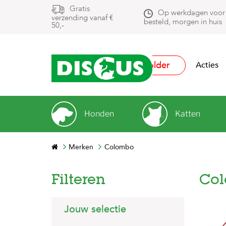
Gratis
Op werkdagen voor
verzending vanaf €
besteld, morgen in huis
50,-
Folder
Acties
Honden
Katten
Merken
Colombo
Filteren
Co
Jouw selectie