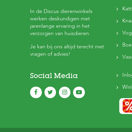
Kat
In de Discus dierenwinkels
werken deskundigen met
Kna
jarenlange ervaring in het
Vog
verzorgen van huisdieren.
Boer
Je kan bij ons altijd terecht met
vragen of advies!
Vis
Inl
Social Media
Win