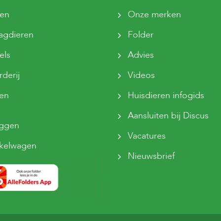
ten
Onze merken
agdieren
Folder
els
Advies
derij
Videos
sen
Huisdieren infogids
Aansluiten bij Discus
oggen
Vacatures
kelwagen
Nieuwsbrief