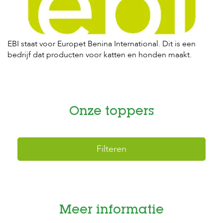
H
o
m
EBI staat voor Europet Benina International. Dit is een
e
bedrijf dat producten voor katten en honden maakt.
F
o
l
d
e
Onze toppers
r
H
o
Filteren
n
d
e
n
K
a
Meer informatie
t