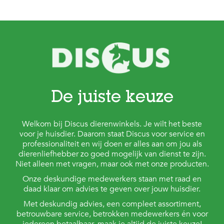
t
e
n
K
n
a
a
g
d
i
De juiste keuze
e
r
e
Welkom bij Discus dierenwinkels. Je wilt het beste
n
voor je huisdier. Daarom staat Discus voor service en
professionaliteit en wij doen er alles aan om jou als
V
dierenliefhebber zo goed mogelijk van dienst te zijn.
o
Niet alleen met vragen, maar ook met onze producten.
g
e
Onze deskundige medewerkers staan met raad en
l
daad klaar om advies te geven over jouw huisdier.
s
Met deskundig advies, een compleet assortiment,
V
betrouwbare service, betrokken medewerkers én voor
i