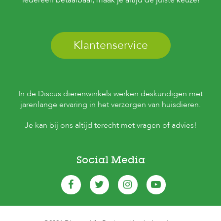
iedereen betaalbaar, maak je altijd de juiste keuze!
s
s
e
n
Klantenservice
B
o
e
r
d
In de Discus dierenwinkels werken deskundigen met
e
jarenlange ervaring in het verzorgen van huisdieren.
r
i
j
Je kan bij ons altijd terecht met vragen of advies!
B
l
o
Social Media
g
W
i
n
k