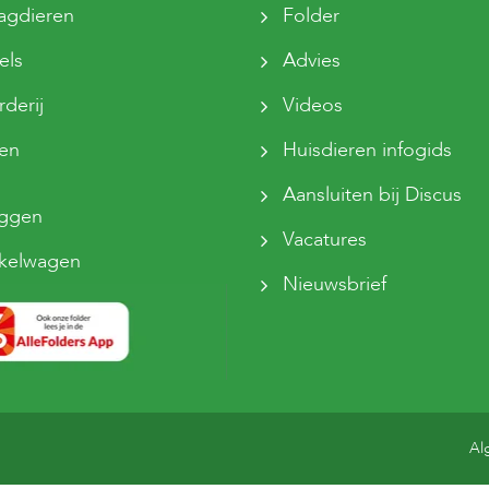
agdieren
Folder
els
Advies
derij
Videos
sen
Huisdieren infogids
Aansluiten bij Discus
oggen
Vacatures
kelwagen
Nieuwsbrief
Al