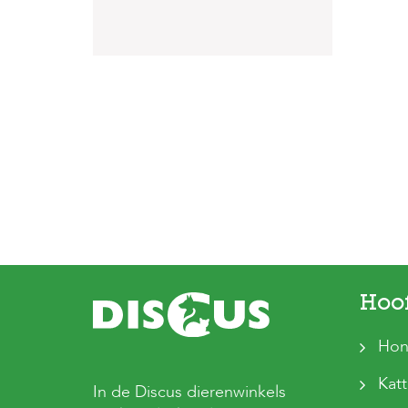
Hoo
Hon
Kat
In de Discus dierenwinkels