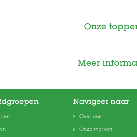
Onze toppe
Meer informa
fdgroepen
Navigeer naar
den
Over ons
ten
Onze merken