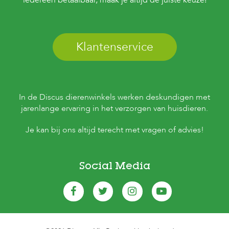
iedereen betaalbaar, maak je altijd de juiste keuze!
s
s
e
n
Klantenservice
B
o
e
r
d
In de Discus dierenwinkels werken deskundigen met
e
jarenlange ervaring in het verzorgen van huisdieren.
r
i
j
Je kan bij ons altijd terecht met vragen of advies!
B
l
o
Social Media
g
W
i
n
k