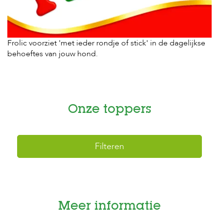
H
o
m
Frolic voorziet 'met ieder rondje of stick' in de dagelijkse
e
behoeftes van jouw hond.
F
o
l
d
e
Onze toppers
r
H
o
Filteren
n
d
e
n
K
a
Meer informatie
t