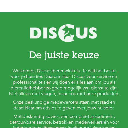
t
e
n
K
n
a
a
g
d
i
De juiste keuze
e
r
e
Welkom bij Discus dierenwinkels. Je wilt het beste
n
voor je huisdier. Daarom staat Discus voor service en
professionaliteit en wij doen er alles aan om jou als
V
dierenliefhebber zo goed mogelijk van dienst te zijn.
o
Niet alleen met vragen, maar ook met onze producten.
g
e
Onze deskundige medewerkers staan met raad en
l
daad klaar om advies te geven over jouw huisdier.
s
Met deskundig advies, een compleet assortiment,
V
betrouwbare service, betrokken medewerkers én voor
i