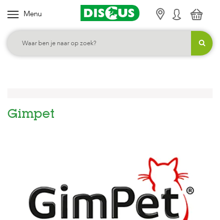
Menu
K
i
e
s
j
e
c
Gimpet
a
t
e
g
o
r
i
e