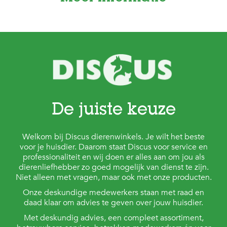
t
e
n
K
n
a
a
g
d
i
e
De juiste keuze
r
e
n
Welkom bij Discus dierenwinkels. Je wilt het beste
voor je huisdier. Daarom staat Discus voor service en
V
professionaliteit en wij doen er alles aan om jou als
o
dierenliefhebber zo goed mogelijk van dienst te zijn.
g
Niet alleen met vragen, maar ook met onze producten.
e
l
Onze deskundige medewerkers staan met raad en
s
daad klaar om advies te geven over jouw huisdier.
V
Met deskundig advies, een compleet assortiment,
i