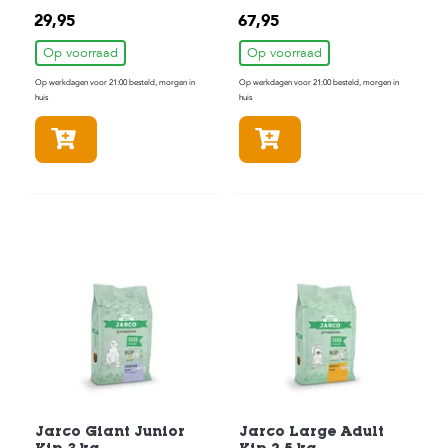
c
e
29,95
67,95
Op voorraad
Op voorraad
Op werkdagen voor 21:00 besteld, morgen in
Op werkdagen voor 21:00 besteld, morgen in
huis
huis
In winkelmandje
In winkelmandje
Jarco Giant Junior
Jarco Large Adult