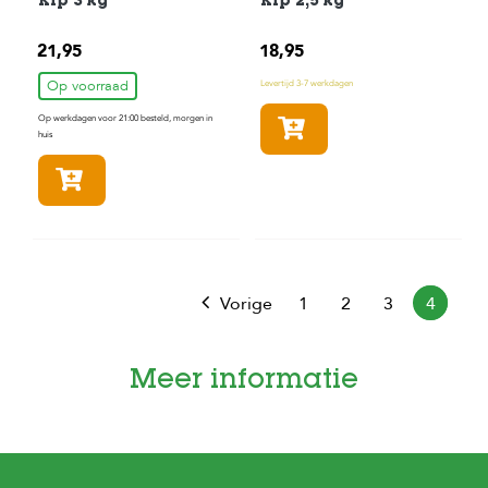
Kip 3 kg
Kip 2,5 kg
21,95
18,95
Op voorraad
Levertijd 3-7 werkdagen
Op werkdagen voor 21:00 besteld, morgen in
In winkelmandje
huis
In winkelmandje
Vorige
1
2
3
4
Meer informatie