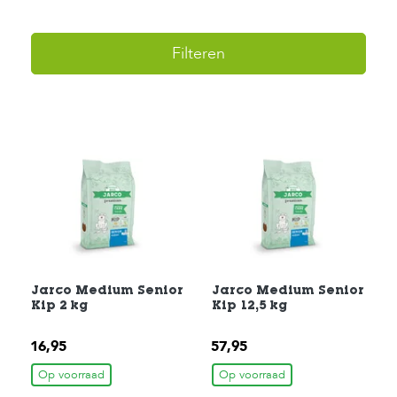
H
Filteren
o
m
e
F
o
l
d
e
r
H
o
n
d
Jarco Medium Senior
Jarco Medium Senior
e
Kip 2 kg
Kip 12,5 kg
n
16,95
57,95
K
a
Op voorraad
Op voorraad
t