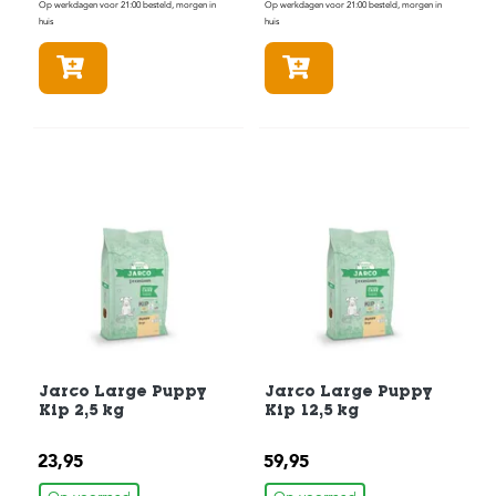
t
Op werkdagen voor 21:00 besteld, morgen in
Op werkdagen voor 21:00 besteld, morgen in
e
huis
huis
n
In winkelmandje
In winkelmandje
K
n
a
a
g
d
i
e
r
e
n
V
o
g
e
Jarco Large Puppy
Jarco Large Puppy
l
Kip 2,5 kg
Kip 12,5 kg
s
23,95
59,95
V
i