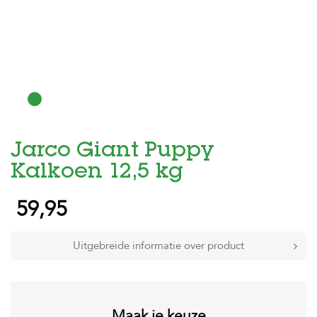
H
o
m
e
F
o
l
d
Jarco Giant Puppy
e
r
Kalkoen 12,5 kg
H
59,95
o
n
d
e
Uitgebreide informatie over product
n
K
a
t
Maak je keuze