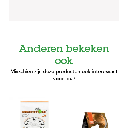
e
l
s
W
e
b
s
h
Anderen bekeken
o
p
ook
K
l
Misschien zijn deze producten ook interessant
a
voor jou?
n
t
e
n
s
e
r
v
i