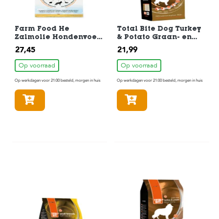
c
e
Farm Food He
Total Bite Dog Turkey
Zalmolie Hondenvoer
& Potato Graan- en
4 kg
Glutenvrij
27,45
21,99
Hondenvoer 3 kg
Op voorraad
Op voorraad
Op werkdagen voor 21:00 besteld, morgen in huis
Op werkdagen voor 21:00 besteld, morgen in huis
In winkelmandje
In winkelmandje