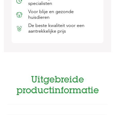
specialisten
s
s
Voor blije en gezonde
e
huisdieren
n
De beste kwaliteit voor een
B
aantrekkelijke prijs
o
e
r
d
e
r
i
j
B
Uitgebreide
l
o
g
productinformatie
W
i
n
k