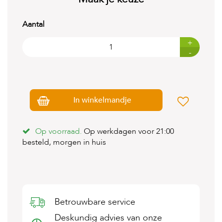
t
e
n
Aantal
K
+
n
-
a
a
g
d
i
In winkelmandje
e
r
e
n
Op voorraad.
Op werkdagen voor 21:00
besteld, morgen in huis
V
o
g
e
l
s
Betrouwbare service
V
Deskundig advies van onze
i