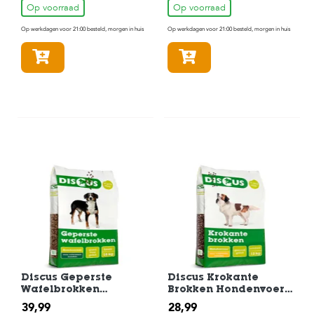
Op voorraad
Op voorraad
Op werkdagen voor 21:00 besteld, morgen in huis
Op werkdagen voor 21:00 besteld, morgen in huis
In winkelmandje
In winkelmandje
Discus Geperste
Discus Krokante
Wafelbrokken
Brokken Hondenvoer
Hondenvoer 18 kg
12 kg
39,99
28,99