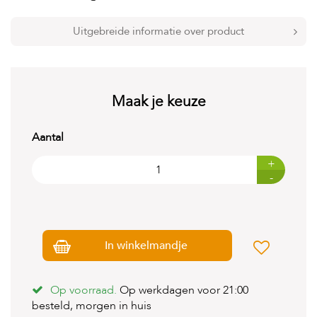
t
e
n
Uitgebreide informatie over product
K
n
a
a
Maak je keuze
g
d
i
Aantal
e
r
+
e
-
n
V
o
g
In winkelmandje
e
l
s
Op voorraad.
Op werkdagen voor 21:00
V
besteld, morgen in huis
i