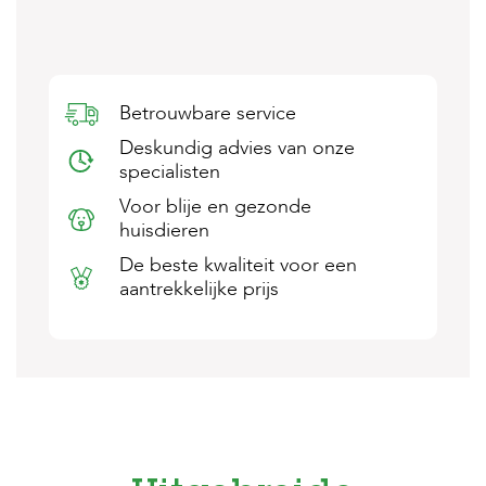
s
s
e
n
Betrouwbare service
B
o
Deskundig advies van onze
e
specialisten
r
d
Voor blije en gezonde
e
huisdieren
r
i
De beste kwaliteit voor een
j
aantrekkelijke prijs
B
l
o
g
W
i
n
k