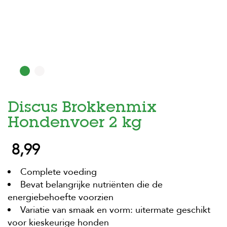
H
o
m
e
F
o
l
d
Discus Brokkenmix
e
r
Hondenvoer 2 kg
H
8,99
o
n
d
Complete voeding
e
n
Bevat belangrijke nutriënten die de
energiebehoefte voorzien
K
Variatie van smaak en vorm: uitermate geschikt
a
t
voor kieskeurige honden