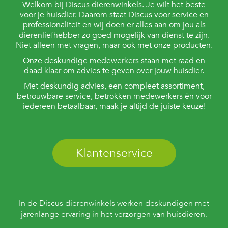
t
Welkom bij Discus dierenwinkels. Je wilt het beste
e
voor je huisdier. Daarom staat Discus voor service en
n
professionaliteit en wij doen er alles aan om jou als
dierenliefhebber zo goed mogelijk van dienst te zijn.
K
Niet alleen met vragen, maar ook met onze producten.
n
a
Onze deskundige medewerkers staan met raad en
a
daad klaar om advies te geven over jouw huisdier.
g
Met deskundig advies, een compleet assortiment,
d
i
betrouwbare service, betrokken medewerkers én voor
e
iedereen betaalbaar, maak je altijd de juiste keuze!
r
e
n
Klantenservice
V
o
g
e
l
s
In de Discus dierenwinkels werken deskundigen met
jarenlange ervaring in het verzorgen van huisdieren.
V
i