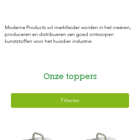
H
o
m
Moderna Products wil marktleider worden in het creëren,
e
produceren en distribueren van goed ontworpen
kunststoffen voor het huisdier industrie.
F
o
l
d
e
r
Onze toppers
H
o
n
Filteren
d
e
n
K
a
t